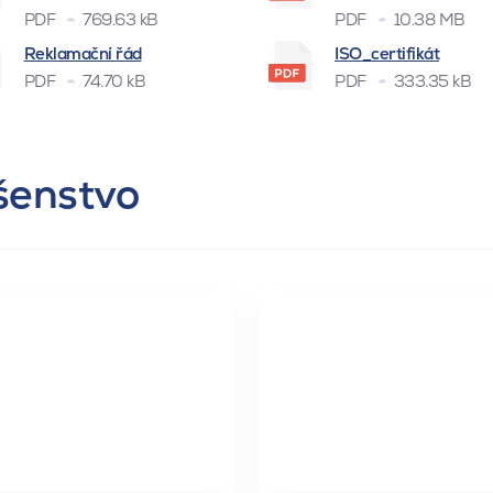
PDF
769.63 kB
PDF
10.38 MB
Reklamační řád
ISO_certifikát
PDF
74.70 kB
PDF
333.35 kB
ušenstvo