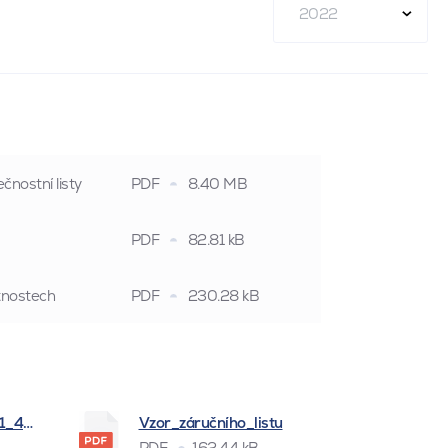
2022
čnostní listy
PDF
8.40 MB
PDF
82.81 kB
stnostech
PDF
230.28 kB
_1_4_2026
Vzor_záručního_listu
PDF
162.44 kB