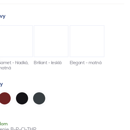
vy
amet - hladká,
Briliant - lesklá
Elegant - matná
matná
ty
dom
enie:
B-P-CI-THP