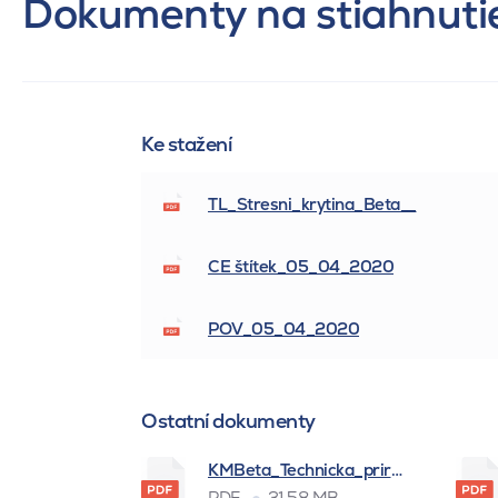
Dokumenty na stiahnuti
Ke stažení
TL_Stresni_krytina_Beta__
CE štítek_05_04_2020
POV_05_04_2020
Ostatní dokumenty
KMBeta_Technicka_prirucka_BSK_
PDF
31.58 MB