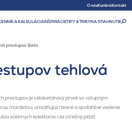
O nás
Kariéra
Kontakt
CENNÍK A KALKULÁCIA
INŠPIRÁCIE
TIPY & TRIKY
NA STIAHNUTIE
ých prestupov Beta
estupov tehlová
ch prestupov je celobetónový prvok so vstupným
cou manžetou, umožňujúci tesné a spoľahlivé vedenie
bia solárnych kolektorov cez strešný plášť.