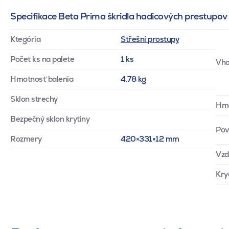
Specifikace Beta Prima škridla hadicových prestupov
Ktegória
Střešní prostupy
Počet ks na palete
1 ks
Vho
Hmotnosť balenia
4.78 kg
Sklon strechy
Hm
Bezpečný sklon krytiny
Pov
Rozmery
420×331×12 mm
Vzd
Kry