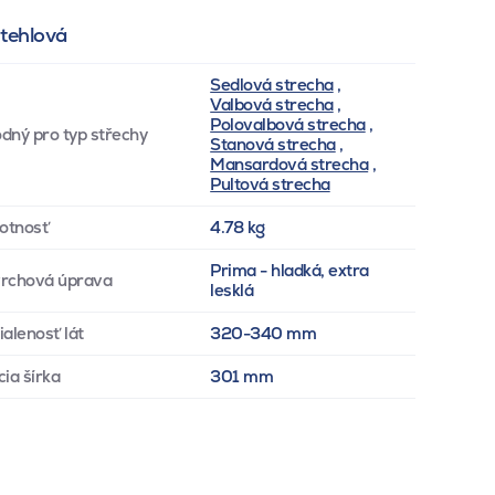
 tehlová
Sedlová strecha
,
Valbová strecha
,
Polovalbová strecha
,
dný pro typ střechy
Stanová strecha
,
Mansardová strecha
,
Pultová strecha
otnosť
4.78 kg
Prima - hladká, extra
rchová úprava
lesklá
ialenosť lát
320-340 mm
cia šírka
301 mm