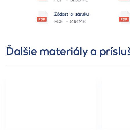
Žádost_o_záruku
PDF
2.18 MB
Ďalšie materiály a prísl