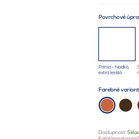
Povrchové úpra
Prima - hladká,
S
extra lesklá
Farebné varian
Dostupnosť:
Skla
Katalógové označ