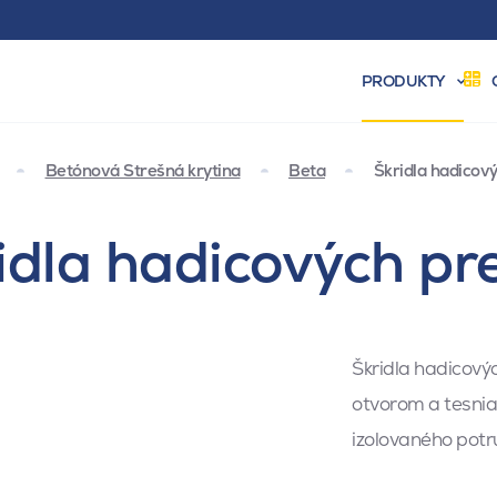
PRODUKTY
Betónová Strešná krytina
Beta
Škridla hadicov
idla hadicových pr
Škridla hadicový
otvorom a tesnia
izolovaného potru