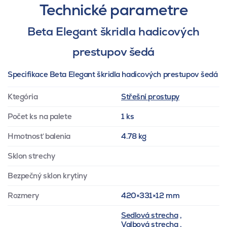
Technické parametre
Beta Elegant škridla hadicových
prestupov šedá
Specifikace Beta Elegant škridla hadicových prestupov šedá
Ktegória
Střešní prostupy
Počet ks na palete
1 ks
Hmotnosť balenia
4.78 kg
Sklon strechy
Bezpečný sklon krytiny
Rozmery
420×331×12 mm
Sedlová strecha
,
Valbová strecha
,