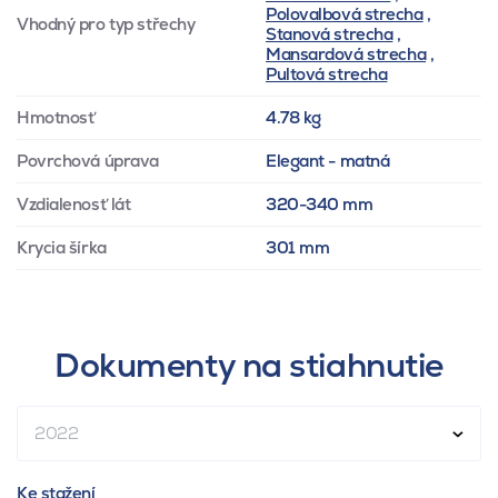
Polovalbová strecha
,
Vhodný pro typ střechy
Stanová strecha
,
Mansardová strecha
,
Pultová strecha
Hmotnosť
4.78 kg
Povrchová úprava
Elegant - matná
Vzdialenosť lát
320-340 mm
Krycia šírka
301 mm
Dokumenty na stiahnutie
2022
Ke stažení