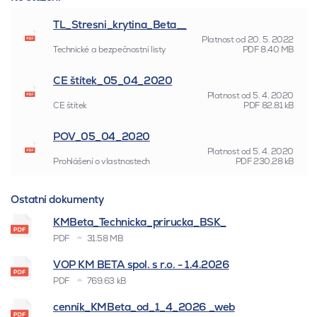
TL_Stresni_krytina_Beta__
Platnost od
20. 5. 2022
Technické a bezpečnostní listy
PDF
8.40 MB
CE štítek_05_04_2020
Platnost od
5. 4. 2020
CE štítek
PDF
82.81 kB
POV_05_04_2020
Platnost od
5. 4. 2020
Prohlášení o vlastnostech
PDF
230.28 kB
Ostatní dokumenty
KMBeta_Technicka_prirucka_BSK_
PDF
31.58 MB
VOP KM BETA spol. s r.o. - 1.4.2026
PDF
769.63 kB
cenník_KMBeta_od_1_4_2026 _web