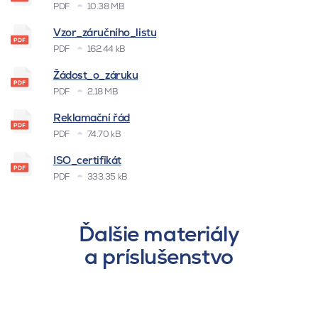
PDF
10.38 MB
Vzor_záručního_listu
PDF
162.44 kB
Žádost_o_záruku
PDF
2.18 MB
Reklamační řád
PDF
74.70 kB
ISO_certifikát
PDF
333.35 kB
Ďalšie materiály
a príslušenstvo