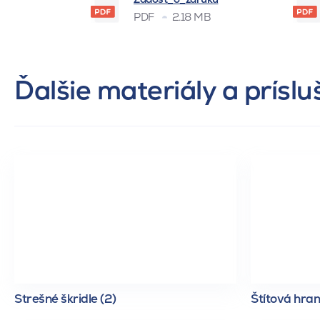
PDF
2.18 MB
Ďalšie materiály a prísl
Strešné škridle (2)
Štítová hran