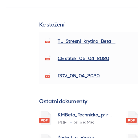
Ke stažení
TL_Stresni_krytina_Beta__
CE štítek_05_04_2020
POV_05_04_2020
Ostatní dokumenty
KMBeta_Technicka_prirucka_BSK_
PDF
31.58 MB
Žádost_o_záruku