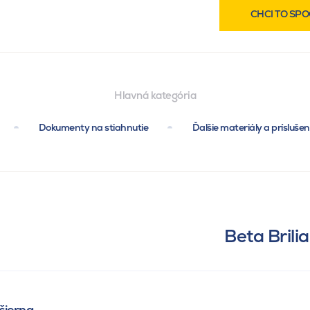
CHCI TO SPO
Hlavná kategória
Dokumenty na stiahnutie
Ďalšie materiály a prísluše
Beta Brili
 čierna