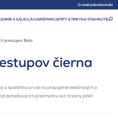
O nás
Kariéra
Kontakt
CENNÍK A KALKULÁCIA
INŠPIRÁCIE
TIPY & TRIKY
NA STIAHNUTIE
ých prestupov Beta
restupov čierna
ý a spoľahlivý prvok na prepojenie elektrických a
od zariaďovacích predmetov cez strešný plášť.