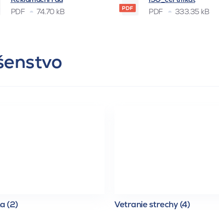
PDF
74.70 kB
PDF
333.35 kB
ušenstvo
a (2)
Vetranie strechy (4)