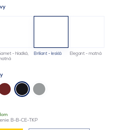
vy
amet - hladká,
Briliant - lesklá
Elegant - matná
matná
ty
dom
enie:
B-B-CE-TKP