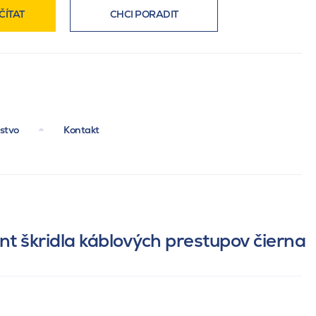
ČÍTAT
CHCI PORADIT
nstvo
Kontakt
ant škridla káblových prestupov čierna