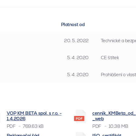
Platnost od
20. 5. 2022
Technické a bezpe
5. 4. 2020
CE štítek
5. 4. 2020
Prohlášení o vla
VOP KM BETA spol. s r.o. -
cenník_KMBeta_od
1.4.2026
_web
PDF
769.63 kB
PDF
10.38 MB
Reklamační řád
ISO_certifikát