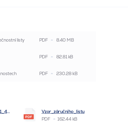
čnostní listy
PDF
8.40 MB
PDF
82.81 kB
stnostech
PDF
230.28 kB
_1_4_2026
Vzor_záručního_listu
PDF
162.44 kB