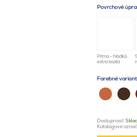
Povrchové úpra
Prima - hladká,
S
extra lesklá
Farebné varian
Dostupnosť:
Skla
Katalógové označ