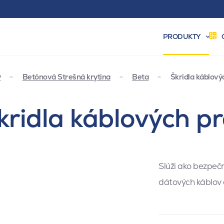
PRODUKTY
y
Betónová Strešná krytina
Beta
Škridla káblov
škridla káblových p
Slúži ako bezpečn
dátových káblov 