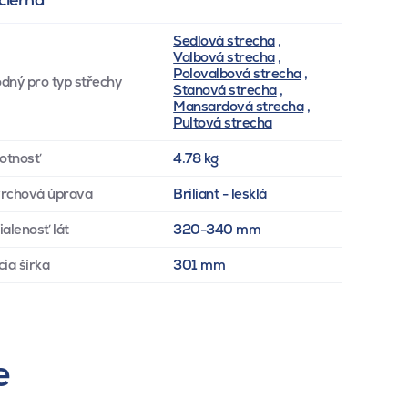
Sedlová strecha
,
Valbová strecha
,
Polovalbová strecha
,
dný pro typ střechy
Stanová strecha
,
Mansardová strecha
,
Pultová strecha
otnosť
4.78 kg
rchová úprava
Briliant - lesklá
ialenosť lát
320-340 mm
cia šírka
301 mm
e