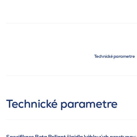
Technické parametre
Technické parametre
Specifikace Beta Briliant škridla káblových prestupov