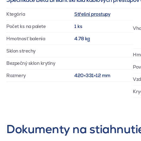
Ktegória
Střešní prostupy
Počet ks na palete
1 ks
Vho
Hmotnosť balenia
4.78 kg
Sklon strechy
Hm
Bezpečný sklon krytiny
Pov
Rozmery
420×331×12 mm
Vzd
Kry
Dokumenty na stiahnuti