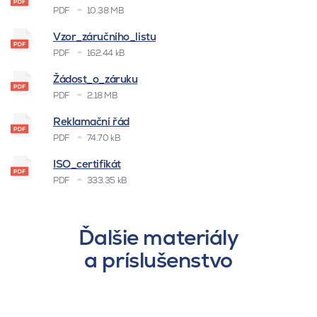
PDF
10.38 MB
Vzor_záručního_listu
PDF
162.44 kB
Žádost_o_záruku
PDF
2.18 MB
Reklamační řád
PDF
74.70 kB
ISO_certifikát
PDF
333.35 kB
Ďalšie materiály
a príslušenstvo