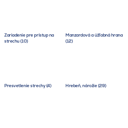
Zariadenie pre prístup na
Manzardová a úžľabná hrana
strechu (10)
(12)
Presvetlenie strechy (4)
Hrebeň, nárožie (29)