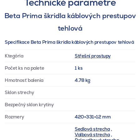
Technické parametre
Beta Prima škridla káblových prestupov
tehlová
Specifikace Beta Prima škridla káblových prestupov tehlová
Ktegória
Střešní prostupy
Počet ks na palete
1 ks
Hmotnosť balenia
4.78 kg
Sklon strechy
Bezpečný sklon krytiny
Rozmery
420×331×12 mm
Sedlová strecha
,
Valbová strecha
,