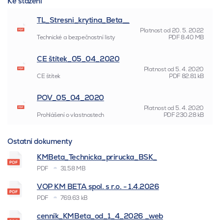
Ke stažení
TL_Stresni_krytina_Beta__
Platnost od
20. 5. 2022
Technické a bezpečnostní listy
PDF
8.40 MB
CE štítek_05_04_2020
Platnost od
5. 4. 2020
CE štítek
PDF
82.81 kB
POV_05_04_2020
Platnost od
5. 4. 2020
Prohlášení o vlastnostech
PDF
230.28 kB
Ostatní dokumenty
KMBeta_Technicka_prirucka_BSK_
PDF
31.58 MB
VOP KM BETA spol. s r.o. - 1.4.2026
PDF
769.63 kB
cenník_KMBeta_od_1_4_2026 _web