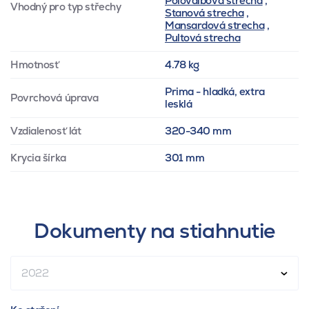
Polovalbová strecha
,
Vhodný pro typ střechy
Stanová strecha
,
Mansardová strecha
,
Pultová strecha
Hmotnosť
4.78 kg
Prima - hladká, extra
Povrchová úprava
lesklá
Vzdialenosť lát
320-340 mm
Krycia šírka
301 mm
Dokumenty na stiahnutie
2022