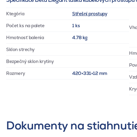
Ktegória
Střešní prostupy
Počet ks na palete
1 ks
Vho
Hmotnosť balenia
4.78 kg
Sklon strechy
Hm
Bezpečný sklon krytiny
Pov
Rozmery
420×331×12 mm
Vzd
Kry
Dokumenty na stiahnuti