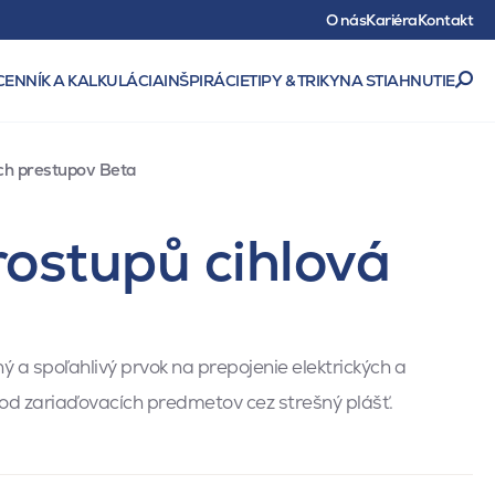
O nás
Kariéra
Kontakt
CENNÍK A KALKULÁCIA
INŠPIRÁCIE
TIPY & TRIKY
NA STIAHNUTIE
ých prestupov Beta
rostupů cihlová
ý a spoľahlivý prvok na prepojenie elektrických a
od zariaďovacích predmetov cez strešný plášť.