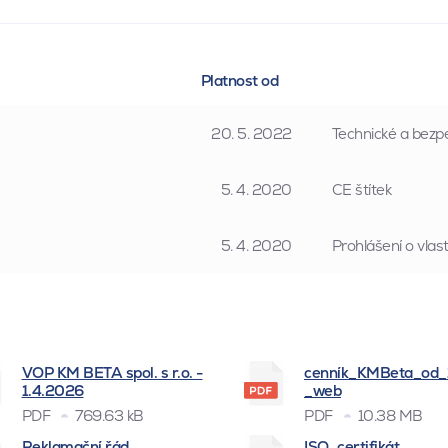
Platnost od
20. 5. 2022
Technické a bezpe
5. 4. 2020
CE štítek
5. 4. 2020
Prohlášení o vla
VOP KM BETA spol. s r.o. -
cenník_KMBeta_od
1.4.2026
_web
PDF
769.63 kB
PDF
10.38 MB
Reklamační řád
ISO_certifikát