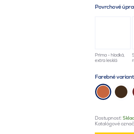
Povrchové úpra
Prima - hladká,
S
extra lesklá
Farebné varian
Dostupnosť:
Skla
Katalógové označ