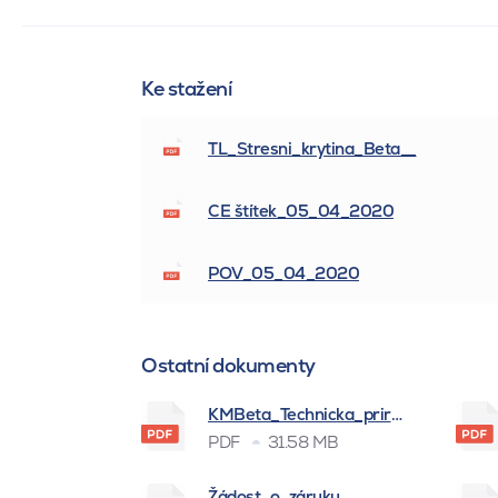
Ke stažení
TL_Stresni_krytina_Beta__
CE štítek_05_04_2020
POV_05_04_2020
Ostatní dokumenty
KMBeta_Technicka_prirucka_BSK_
PDF
31.58 MB
Žádost_o_záruku