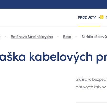
PRODUKTY
y
Betónová Strešná krytina
Beta
Škridla káblov
aška kabelových p
Slúži ako bezpečn
dátových káblov 