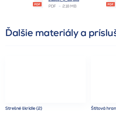
PDF
2.18 MB
Ďalšie materiály a prísl
Strešné škridle (2)
Štítová hran