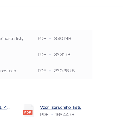
čnostní listy
PDF
8.40 MB
PDF
82.81 kB
stnostech
PDF
230.28 kB
_1_4_2026
Vzor_záručního_listu
PDF
162.44 kB