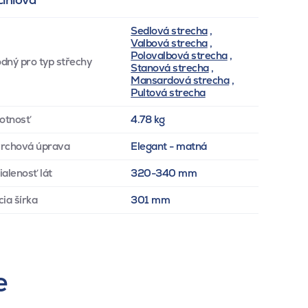
Sedlová strecha
,
Valbová strecha
,
Polovalbová strecha
,
dný pro typ střechy
Stanová strecha
,
Mansardová strecha
,
Pultová strecha
otnosť
4.78 kg
rchová úprava
Elegant - matná
ialenosť lát
320-340 mm
cia šírka
301 mm
e