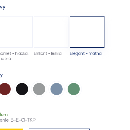
vy
amet - hladká,
Briliant - lesklá
Elegant - matná
matná
ty
dom
enie:
B-E-CI-TKP