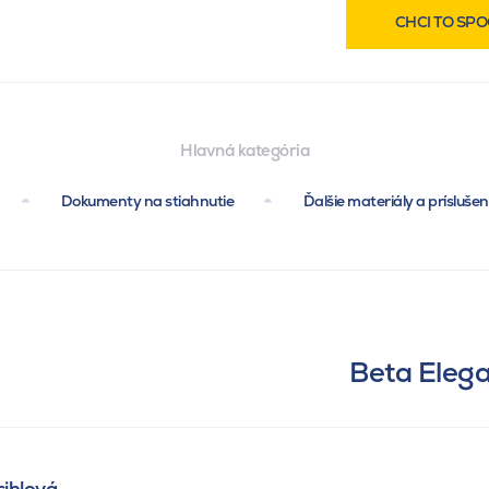
CHCI TO SPO
Hlavná kategória
Dokumenty na stiahnutie
Ďalšie materiály a prísluše
Beta Elega
cihlová