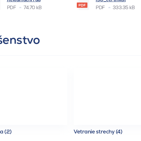
PDF
74.70 kB
PDF
333.35 kB
ušenstvo
a (2)
Vetranie strechy (4)