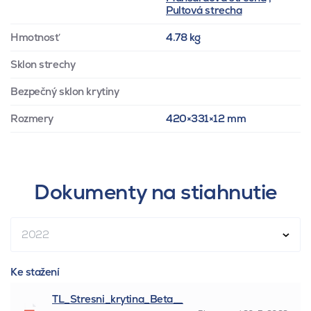
Pultová strecha
Hmotnosť
4.78 kg
Sklon strechy
Bezpečný sklon krytiny
Rozmery
420×331×12 mm
Dokumenty na stiahnutie
2022
Ke stažení
TL_Stresni_krytina_Beta__