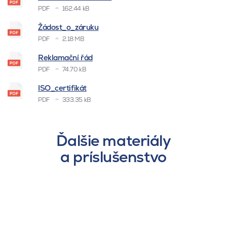
PDF
162.44 kB
Žádost_o_záruku
PDF
2.18 MB
Reklamační řád
PDF
74.70 kB
ISO_certifikát
PDF
333.35 kB
Ďalšie materiály
a príslušenstvo