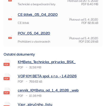
Platnost od
20. 5. 2022
Technické a bezpečnostní listy
PDF
8.40 MB
CE štítek_05_04_2020
Platnost od
5. 4. 2020
CE štítek
PDF
82.81 kB
POV_05_04_2020
Platnost od
5. 4. 2020
Prohlášení o vlastnostech
PDF
230.28 kB
Ostatní dokumenty
KMBeta_Technicka_prirucka_BSK_
PDF
31.58 MB
VOP KM BETA spol. s r.o. - 1.4.2026
PDF
769.63 kB
cenník_KMBeta_od_1_4_2026 _web
PDF
10.38 MB
Vzor_záručního_listu