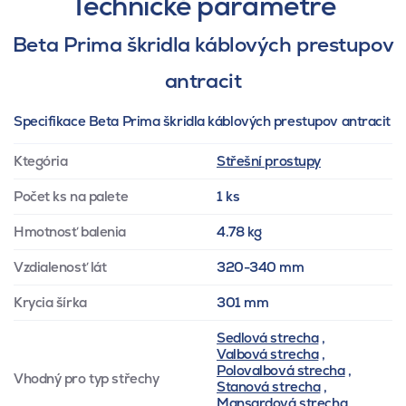
Technické parametre
Beta Prima škridla káblových prestupov
antracit
Specifikace Beta Prima škridla káblových prestupov antracit
Ktegória
Střešní prostupy
Počet ks na palete
1 ks
Hmotnosť balenia
4.78 kg
Vzdialenosť lát
320-340 mm
Krycia šírka
301 mm
Sedlová strecha
,
Valbová strecha
,
Polovalbová strecha
,
Vhodný pro typ střechy
Stanová strecha
,
Mansardová strecha
,