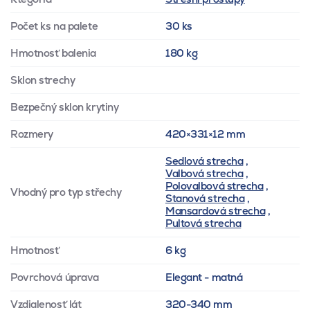
Počet ks na palete
30 ks
Hmotnosť balenia
180 kg
Sklon strechy
Bezpečný sklon krytiny
Rozmery
420×331×12 mm
Sedlová strecha
,
Valbová strecha
,
Polovalbová strecha
,
Vhodný pro typ střechy
Stanová strecha
,
Mansardová strecha
,
Pultová strecha
Hmotnosť
6 kg
Povrchová úprava
Elegant - matná
Vzdialenosť lát
320-340 mm