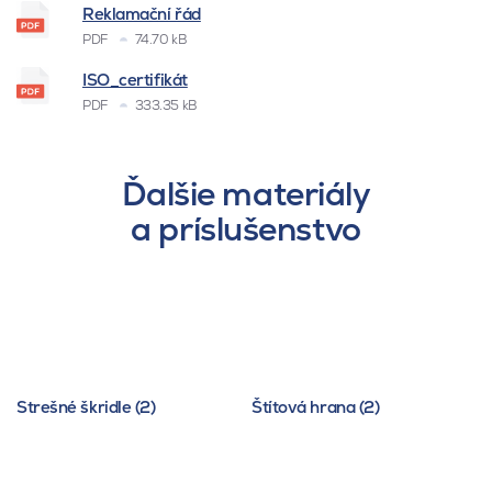
Reklamační řád
PDF
74.70 kB
ISO_certifikát
PDF
333.35 kB
Ďalšie materiály
a príslušenstvo
Strešné škridle (2)
Štítová hrana (2)