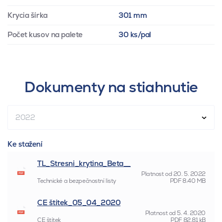
Krycia šírka
301 mm
Počet kusov na palete
30 ks/pal
Dokumenty na stiahnutie
2022
Ke stažení
TL_Stresni_krytina_Beta__
Platnost od
20. 5. 2022
Technické a bezpečnostní listy
PDF
8.40 MB
CE štítek_05_04_2020
Platnost od
5. 4. 2020
CE štítek
PDF
82.81 kB