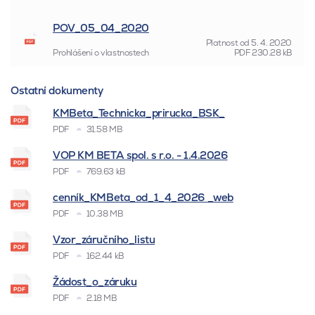
POV_05_04_2020
Platnost od
5. 4. 2020
Prohlášení o vlastnostech
PDF
230.28 kB
Ostatní dokumenty
KMBeta_Technicka_prirucka_BSK_
PDF
31.58 MB
VOP KM BETA spol. s r.o. - 1.4.2026
PDF
769.63 kB
cenník_KMBeta_od_1_4_2026 _web
PDF
10.38 MB
Vzor_záručního_listu
PDF
162.44 kB
Žádost_o_záruku
PDF
2.18 MB