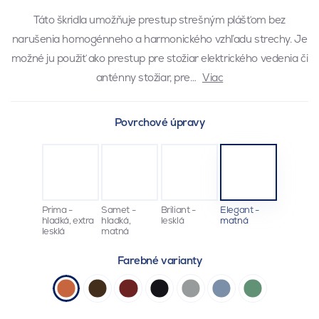
Táto škridla umožňuje prestup strešným plášťom bez
narušenia homogénneho a harmonického vzhľadu strechy. Je
možné ju použiť ako prestup pre stožiar elektrického vedenia či
anténny stožiar, pre…
Viac
Povrchové úpravy
Prima -
Samet -
Briliant -
Elegant -
hladká, extra
hladká,
lesklá
matná
lesklá
matná
Farebné varianty