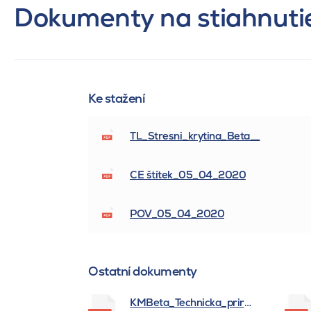
Dokumenty na stiahnuti
Ke stažení
TL_Stresni_krytina_Beta__
CE štítek_05_04_2020
POV_05_04_2020
Ostatní dokumenty
KMBeta_Technicka_prirucka_BSK_