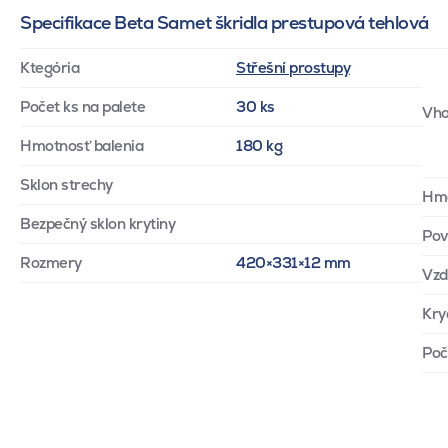
Specifikace Beta Samet škridla prestupová tehlová
Ktegória
Střešní prostupy
Počet ks na palete
30 ks
Vho
Hmotnosť balenia
180 kg
Sklon strechy
Hm
Bezpečný sklon krytiny
Pov
Rozmery
420×331×12 mm
Vzd
Kry
Poč