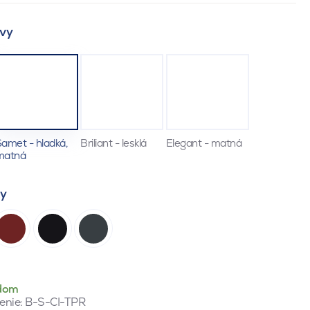
vy
amet - hladká,
Briliant - lesklá
Elegant - matná
matná
ty
dom
enie:
B-S-CI-TPR