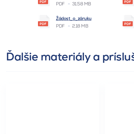
PDF
31.58 MB
Žádost_o_záruku
PDF
2.18 MB
Ďalšie materiály a prísl