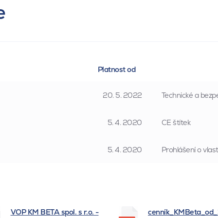
e
Platnost od
20. 5. 2022
Technické a bezpe
5. 4. 2020
CE štítek
5. 4. 2020
Prohlášení o vla
VOP KM BETA spol. s r.o. -
cenník_KMBeta_od