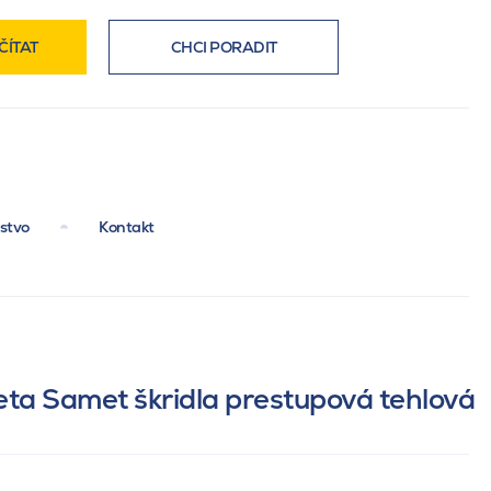
ČÍTAT
CHCI PORADIT
nstvo
Kontakt
eta Samet škridla prestupová tehlová