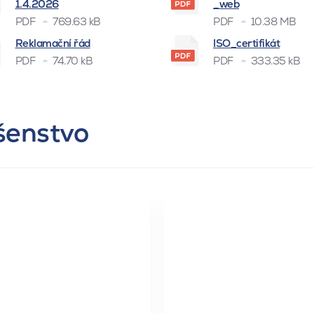
1.4.2026
_web
PDF
769.63 kB
PDF
10.38 MB
Reklamační řád
ISO_certifikát
PDF
74.70 kB
PDF
333.35 kB
ušenstvo