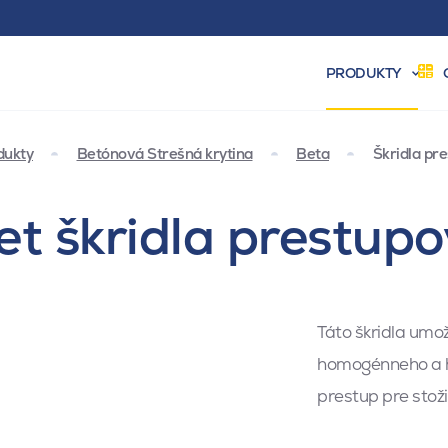
PRODUKTY
dukty
Betónová Strešná krytina
Beta
Škridla pr
t škridla prestupo
Táto škridla umo
homogénneho a h
prestup pre stoži