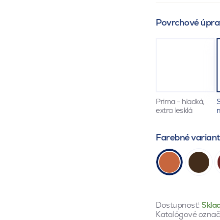
Povrchové úpra
Prima - hladká,
S
extra lesklá
Farebné varian
Dostupnosť:
Skla
Katalógové označ