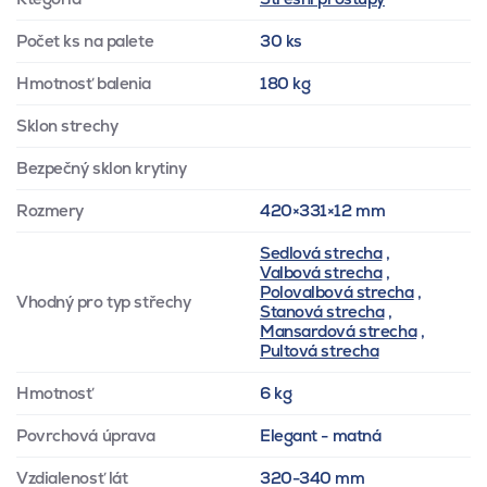
Počet ks na palete
30 ks
Hmotnosť balenia
180 kg
Sklon strechy
Bezpečný sklon krytiny
Rozmery
420×331×12 mm
Sedlová strecha
,
Valbová strecha
,
Polovalbová strecha
,
Vhodný pro typ střechy
Stanová strecha
,
Mansardová strecha
,
Pultová strecha
Hmotnosť
6 kg
Povrchová úprava
Elegant - matná
Vzdialenosť lát
320-340 mm