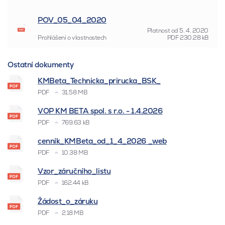
POV_05_04_2020
Platnost od
5. 4. 2020
Prohlášení o vlastnostech
PDF
230.28 kB
Ostatní dokumenty
KMBeta_Technicka_prirucka_BSK_
PDF
31.58 MB
VOP KM BETA spol. s r.o. - 1.4.2026
PDF
769.63 kB
cenník_KMBeta_od_1_4_2026 _web
PDF
10.38 MB
Vzor_záručního_listu
PDF
162.44 kB
Žádost_o_záruku
PDF
2.18 MB