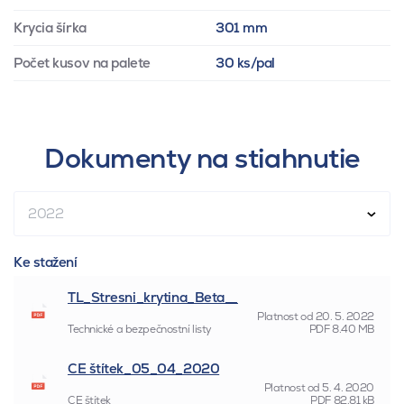
Krycia šírka
301 mm
Počet kusov na palete
30 ks/pal
Dokumenty na stiahnutie
2022
Ke stažení
TL_Stresni_krytina_Beta__
Platnost od
20. 5. 2022
Technické a bezpečnostní listy
PDF
8.40 MB
CE štítek_05_04_2020
Platnost od
5. 4. 2020
CE štítek
PDF
82.81 kB