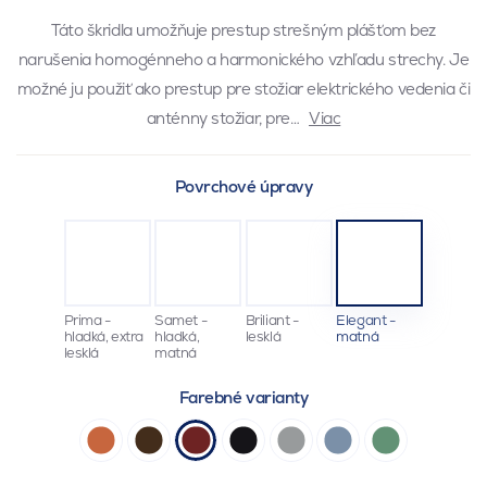
Táto škridla umožňuje prestup strešným plášťom bez
narušenia homogénneho a harmonického vzhľadu strechy. Je
možné ju použiť ako prestup pre stožiar elektrického vedenia či
anténny stožiar, pre…
Viac
Povrchové úpravy
Prima -
Samet -
Briliant -
Elegant -
hladká, extra
hladká,
lesklá
matná
lesklá
matná
Farebné varianty