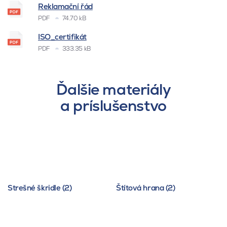
Reklamační řád
PDF
74.70 kB
ISO_certifikát
PDF
333.35 kB
Ďalšie materiály
a príslušenstvo
Strešné škridle (2)
Štítová hrana (2)