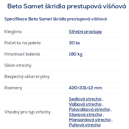
Beta Samet škridla prestupová višňová
Specifikace Beta Samet škridla prestupová višňová
Ktegória
Střešní prostupy
Počet ks na palete
30 ks
Hmotnosť balenia
180 kg
Sklon strechy
Bezpečný sklon krytiny
Rozmery
420×331×12 mm
Sedlová strecha
,
Valbová strecha
,
Polovalbová strecha
,
Vhodný pro typ střechy
Stanová strecha
,
Mansardová strecha
,
Pultová strecha