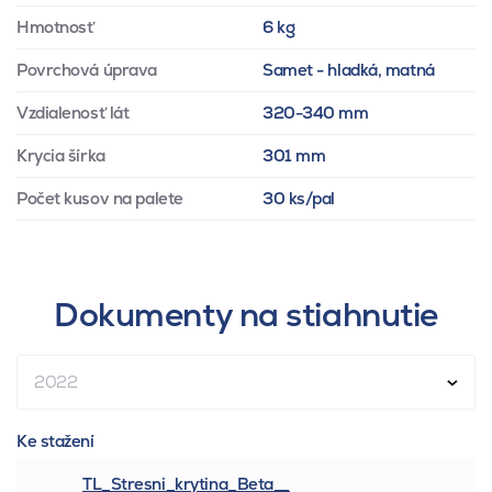
Hmotnosť
6 kg
Povrchová úprava
Samet - hladká, matná
Vzdialenosť lát
320-340 mm
Krycia šírka
301 mm
Počet kusov na palete
30 ks/pal
Dokumenty na stiahnutie
2022
Ke stažení
TL_Stresni_krytina_Beta__