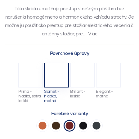
Táto škridla umožňuje prestup strešným plášťom bez
narušenia homogénneho a harmonického vzhľadu strechy. Je
možné ju použiť ako prestup pre stožiar elektrického vedenia či
anténny stožiar, pre…
Viac
Povrchové úpravy
Prima -
Samet -
Briliant -
Elegant -
hladká, extra
hladká,
lesklá
matná
lesklá
matná
Farebné varianty