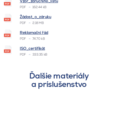
Vzor_záručního_listu
PDF
162.44 kB
Žádost_o_záruku
PDF
2.18 MB
Reklamační řád
PDF
74.70 kB
ISO_certifikát
PDF
333.35 kB
Ďalšie materiály
a príslušenstvo