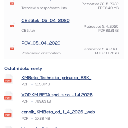
Platnost od
20. 5. 2022
Technické a bezpečnostní listy
PDF
8.40 MB
CE štítek_05_04_2020
Platnost od
5. 4. 2020
CE štítek
PDF
82.81 kB
POV_05_04_2020
Platnost od
5. 4. 2020
Prohlášení o vlastnostech
PDF
230.28 kB
Ostatní dokumenty
KMBeta_Technicka_prirucka_BSK_
PDF
31.58 MB
VOP KM BETA spol. s r.o. - 1.4.2026
PDF
769.63 kB
cenník_KMBeta_od_1_4_2026 _web
PDF
10.38 MB