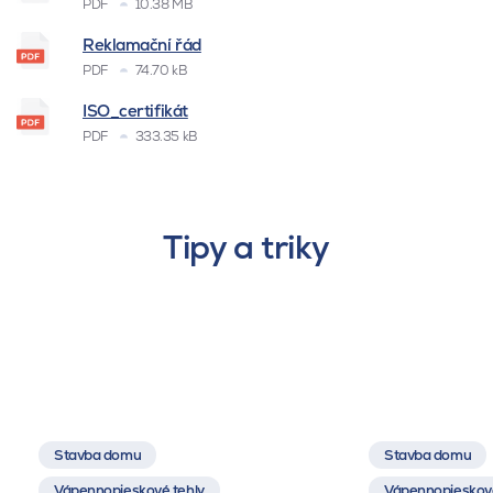
PDF
10.38 MB
Reklamační řád
PDF
74.70 kB
ISO_certifikát
PDF
333.35 kB
Tipy a triky
Stavba domu
Stavba domu
Vápennopieskové tehly
Vápennopieskové