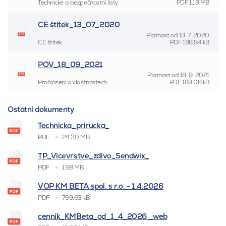
Technické a bezpečnostní listy
PDF
1.13 MB
CE štítek_13_07_2020
Platnost od
13. 7. 2020
CE štítek
PDF
188.94 kB
POV_18_09_2021
Platnost od
18. 9. 2021
Prohlášení o vlastnostech
PDF
189.06 kB
Ostatní dokumenty
Technicka_prirucka_
PDF
24.30 MB
TP_Vicevrstve_zdivo_Sendwix_
PDF
1.98 MB
VOP KM BETA spol. s r.o. - 1.4.2026
PDF
769.63 kB
cenník_KMBeta_od_1_4_2026 _web