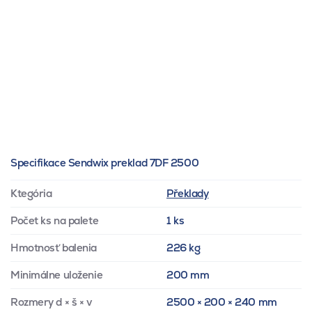
Specifikace Sendwix preklad 7DF 2500
Ktegória
Překlady
Počet ks na palete
1 ks
Hmotnosť balenia
226 kg
Minimálne uloženie
200 mm
Rozmery d × š × v
2500 × 200 × 240 mm