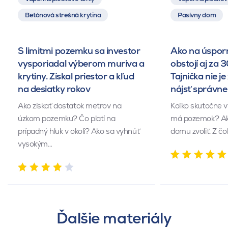
Betónová strešná krytina
Pasívny dom
S limitmi pozemku sa investor
Ako na úsporn
vysporiadal výberom muriva a
obstojí aj za 
krytiny. Získal priestor a kľud
Tajnička nie je 
na desiatky rokov
nájsť správn
Ako získať dostatok metrov na
Koľko skutočne v
úzkom pozemku? Čo platí na
má pozemok? Akú
prípadný hluk v okolí? Ako sa vyhnúť
domu zvoliť. Z č
vysokým…
Ďalšie materiály