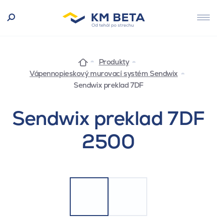
Produkty
Vápennopieskový murovací systém Sendwix
Sendwix preklad 7DF
Sendwix preklad 7DF
2500