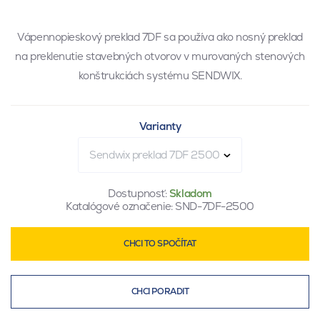
Vápennopieskový preklad 7DF sa používa ako nosný preklad
na preklenutie stavebných otvorov v murovaných stenových
konštrukciách systému SENDWIX.
Varianty
Sendwix preklad 7DF 2500
Dostupnosť:
Skladom
Katalógové označenie:
SND-7DF-2500
CHCI TO SPOČÍTAT
CHCI PORADIT