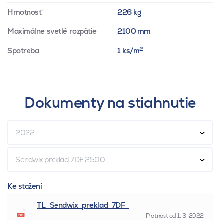
Hmotnosť
226 kg
Maximálne svetlé rozpätie
2100 mm
2
Spotreba
1 ks/m
Dokumenty na stiahnutie
2022
Sendwix preklad 7DF 2500
Ke stažení
TL_Sendwix_preklad_7DF_
Platnost od
1. 3. 2022