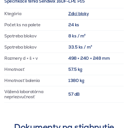
Specifikace tehla Sendwix 16DF-LPE P15
Ktegória
Zdicí bloky
Počet ks na palete
24 ks
Spotreba blokov
8 ks / m²
Spotreba blokov
33.5 ks / m³
Rozmery d × š × v
498 × 240 × 248 mm
Hmotnosť
57.5 kg
Hmotnosť balenia
1380 kg
Vážená laboratórna
57 dB
nepriezvučnosť
Dokumenty na stiahnutie