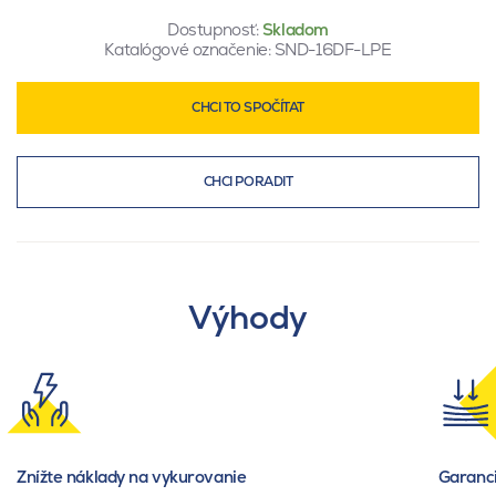
Dostupnosť:
Skladom
Katalógové označenie:
SND-16DF-LPE
CHCI TO SPOČÍTAT
CHCI PORADIT
Výhody
Znížte náklady na vykurovanie
Garanci