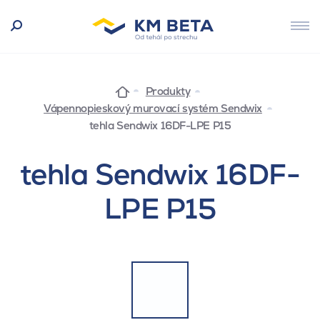
Produkty
Vápennopieskový murovací systém Sendwix
tehla Sendwix 16DF-LPE P15
tehla Sendwix 16DF-
LPE P15