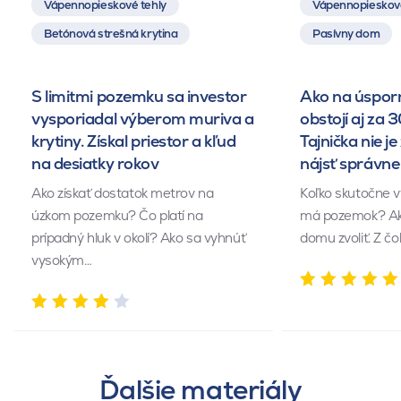
Vápennopieskové tehly
Vápennopieskové
Betónová strešná krytina
Pasívny dom
S limitmi pozemku sa investor
Ako na úsporn
vysporiadal výberom muriva a
obstojí aj za 
krytiny. Získal priestor a kľud
Tajnička nie je 
na desiatky rokov
nájsť správn
Ako získať dostatok metrov na
Koľko skutočne v
úzkom pozemku? Čo platí na
má pozemok? Akú
prípadný hluk v okolí? Ako sa vyhnúť
domu zvoliť. Z č
vysokým…
Ďalšie materiály