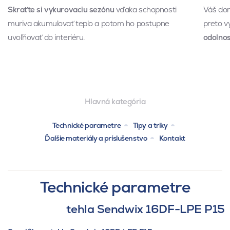
Skraťte si vykurovaciu sezónu
vďaka schopnosti
Váš dom
muriva akumulovať teplo a potom ho postupne
preto 
uvoľňovať do interiéru.
odolnos
Hlavná kategória
Technické parametre
Tipy a triky
Ďalšie materiály a príslušenstvo
Kontakt
Technické parametre
tehla Sendwix 16DF-LPE P15