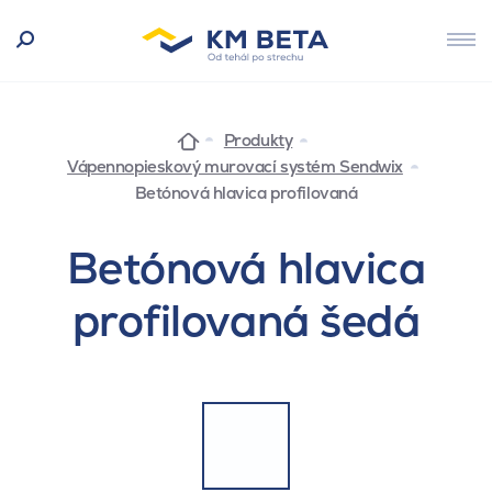
Produkty
Vápennopieskový murovací systém Sendwix
Betónová hlavica profilovaná
Betónová hlavica
profilovaná šedá