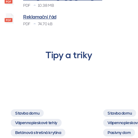
PDF
10.38 MB
Reklamační řád
PDF
74.70 kB
Tipy a triky
Stavba domu
Stavba domu
Vápennopieskové tehly
Vápennopieskové
Betónová strešná krytina
Pasívny dom