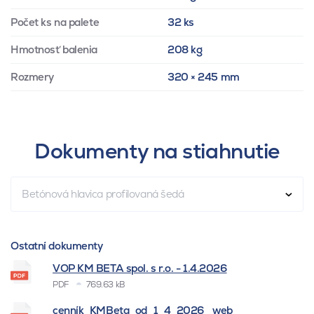
Počet ks na palete
32 ks
Hmotnosť balenia
208 kg
Rozmery
320 × 245 mm
Dokumenty na stiahnutie
Betónová hlavica profilovaná šedá
Ostatní dokumenty
VOP KM BETA spol. s r.o. - 1.4.2026
PDF
769.63 kB
cenník_KMBeta_od_1_4_2026 _web