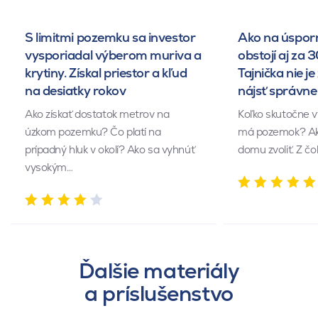
S limitmi pozemku sa investor
Ako na úsporn
vysporiadal výberom muriva a
obstojí aj za 
krytiny. Získal priestor a kľud
Tajnička nie je 
na desiatky rokov
nájsť správn
Ako získať dostatok metrov na
Koľko skutočne v
úzkom pozemku? Čo platí na
má pozemok? Akú
prípadný hluk v okolí? Ako sa vyhnúť
domu zvoliť. Z č
vysokým…
Ďalšie materiály
a príslušenstvo