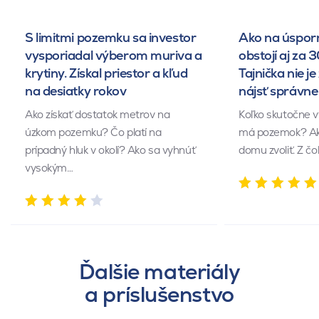
S limitmi pozemku sa investor
Ako na úsporn
vysporiadal výberom muriva a
obstojí aj za 
krytiny. Získal priestor a kľud
Tajnička nie je 
na desiatky rokov
nájsť správn
Ako získať dostatok metrov na
Koľko skutočne v
úzkom pozemku? Čo platí na
má pozemok? Akú
prípadný hluk v okolí? Ako sa vyhnúť
domu zvoliť. Z č
vysokým…
Ďalšie materiály
a príslušenstvo