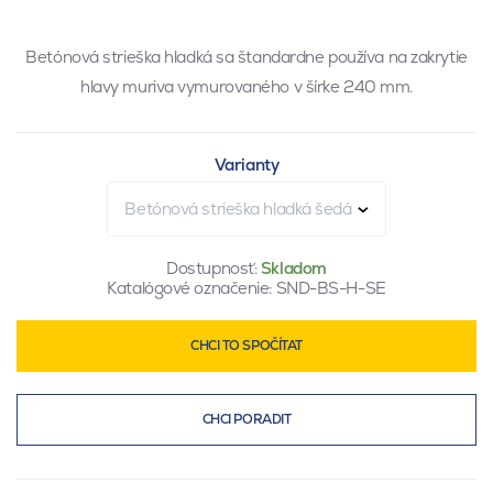
Betónová strieška hladká sa štandardne používa na zakrytie
hlavy muriva vymurovaného v šírke 240 mm.
Varianty
Betónová strieška hladká šedá
Dostupnosť:
Skladom
Katalógové označenie:
SND-BS-H-SE
CHCI TO SPOČÍTAT
CHCI PORADIT