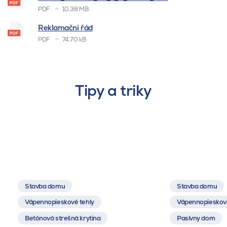
PDF
10.38 MB
Reklamační řád
PDF
74.70 kB
Tipy a triky
Stavba domu
Stavba domu
Vápennopieskové tehly
Vápennopieskové
Betónová strešná krytina
Pasívny dom