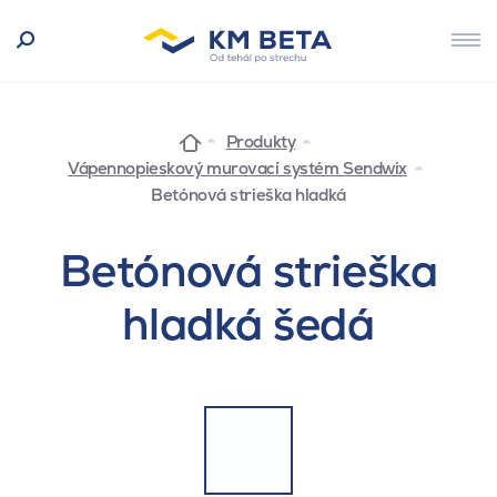
Produkty
Vápennopieskový murovací systém Sendwix
Betónová strieška hladká
Betónová strieška
hladká šedá