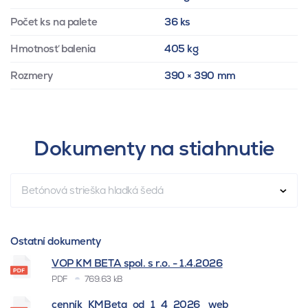
Počet ks na palete
36 ks
Hmotnosť balenia
405 kg
Rozmery
390 × 390 mm
Dokumenty na stiahnutie
Betónová strieška hladká šedá
Ostatní dokumenty
VOP KM BETA spol. s r.o. - 1.4.2026
PDF
769.63 kB
cenník_KMBeta_od_1_4_2026 _web