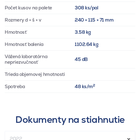
Počet kusov na palete
308 ks/pal
Rozmery d × š × v
240 × 115 × 71 mm
Hmotnosť
3.58 kg
Hmotnosť balenia
1102.64 kg
Vážená laboratórna
45 dB
nepriezvučnosť
Trieda objemovej hmotnosti
2
Spotreba
48 ks/m
Dokumenty na stiahnutie
2022