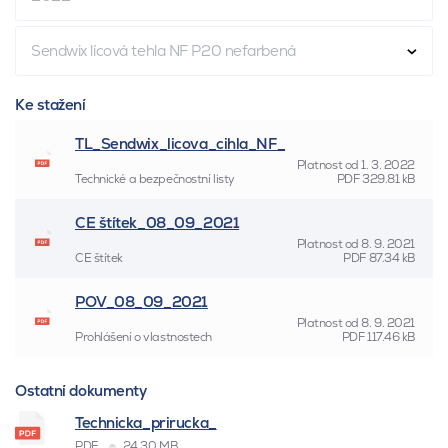
Sendwix lícová tehla NF P20 nefarbená
Ke stažení
TL_Sendwix_licova_cihla_NF_
Platnost od
1. 3. 2022
Technické a bezpečnostní listy
PDF
329.81 kB
CE štítek_08_09_2021
Platnost od
8. 9. 2021
CE štítek
PDF
87.34 kB
POV_08_09_2021
Platnost od
8. 9. 2021
Prohlášení o vlastnostech
PDF
117.46 kB
Ostatní dokumenty
Technicka_prirucka_
PDF
24.30 MB