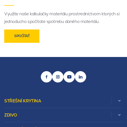
Využite naše kalkulačky materiálu prostredníctvom ktorých si
jednoducho spočítate spotrebu daného materiálu.
SPOČÍTAŤ
STŘEŠNÍ KRYTINA
ZDIVO
Zobrazit celou kategorii