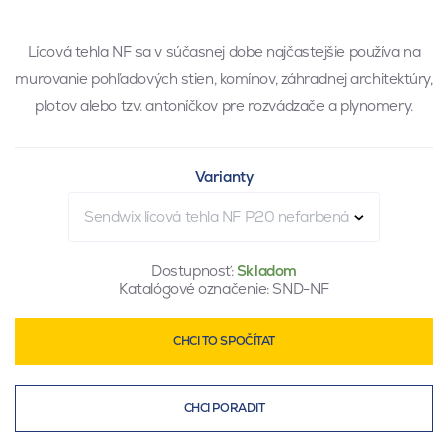
Lícová tehla NF sa v súčasnej dobe najčastejšie používa na
murovanie pohľadových stien, komínov, záhradnej architektúry,
plotov alebo tzv. antoníčkov pre rozvádzače a plynomery.
Varianty
Sendwix lícová tehla NF P20 nefarbená
Dostupnosť:
Skladom
Katalógové označenie:
SND-NF
CHCI TO SPOČÍTAT
CHCI PORADIT