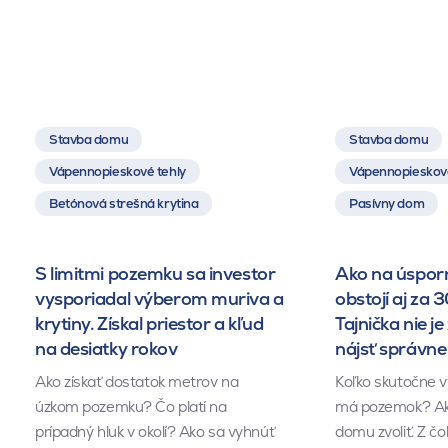
Stavba domu
Stavba domu
Vápennopieskové tehly
Vápennopieskové
Betónová strešná krytina
Pasívny dom
S limitmi pozemku sa investor
Ako na úsporn
vysporiadal výberom muriva a
obstojí aj za 
krytiny. Získal priestor a kľud
Tajnička nie je 
na desiatky rokov
nájsť správn
Ako získať dostatok metrov na
Koľko skutočne v
úzkom pozemku? Čo platí na
má pozemok? Akú
prípadný hluk v okolí? Ako sa vyhnúť
domu zvoliť. Z č