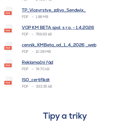
TP_Vicevrstve_zdivo_Sendwix_
PDF
1.98 MB
VOP KM BETA spol. s r.o. - 1.4.2026
PDF
769.63 kB
cenník_KMBeta_od_1_4_2026 _web
PDF
10.38 MB
Reklamační řád
PDF
74.70 kB
ISO_certifikát
PDF
333.35 kB
Tipy a triky