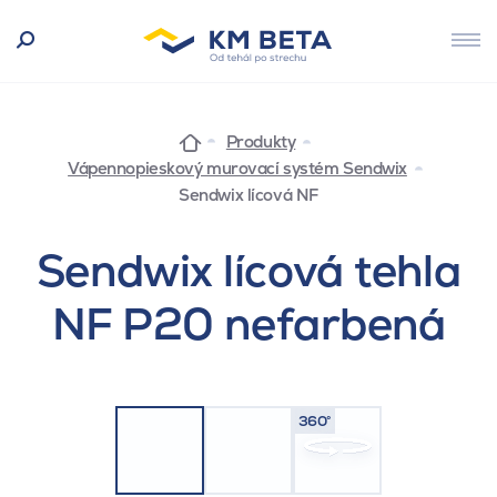
Produkty
Vápennopieskový murovací systém Sendwix
Sendwix lícová NF
Sendwix lícová tehla
NF P20 nefarbená
360°