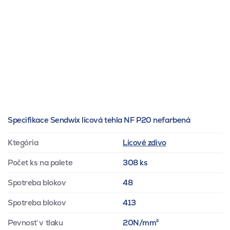
Specifikace Sendwix lícová tehla NF P20 nefarbená
Ktegória
Lícové zdivo
Počet ks na palete
308 ks
Spotreba blokov
48
Spotreba blokov
413
Pevnosť v tlaku
20N/mm²