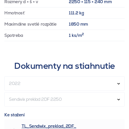
Rozmery d × š × v
2250 × 115 × 240 mm
Hmotnosť
111.2 kg
Maximálne svetlé rozpätie
1850 mm
2
Spotreba
1 ks/m
Dokumenty na stiahnutie
2022
Sendwix preklad 2DF 2250
Ke stažení
TL_Sendwix_preklad_2DF_