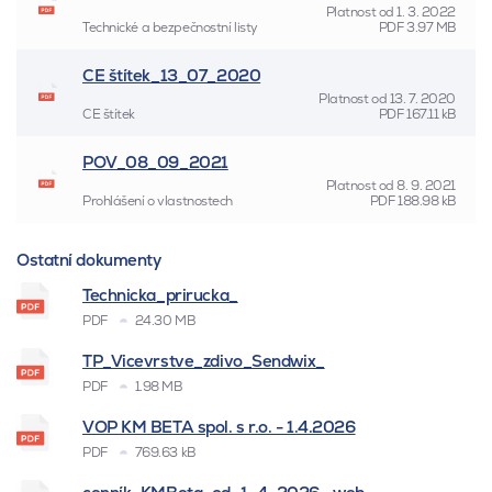
Platnost od
1. 3. 2022
Technické a bezpečnostní listy
PDF
3.97 MB
CE štítek_13_07_2020
Platnost od
13. 7. 2020
CE štítek
PDF
167.11 kB
POV_08_09_2021
Platnost od
8. 9. 2021
Prohlášení o vlastnostech
PDF
188.98 kB
Ostatní dokumenty
Technicka_prirucka_
PDF
24.30 MB
TP_Vicevrstve_zdivo_Sendwix_
PDF
1.98 MB
VOP KM BETA spol. s r.o. - 1.4.2026
PDF
769.63 kB