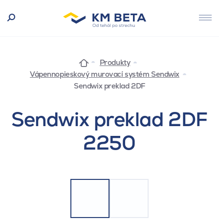
Produkty
Vápennopieskový murovací systém Sendwix
Sendwix preklad 2DF
Sendwix preklad 2DF
2250