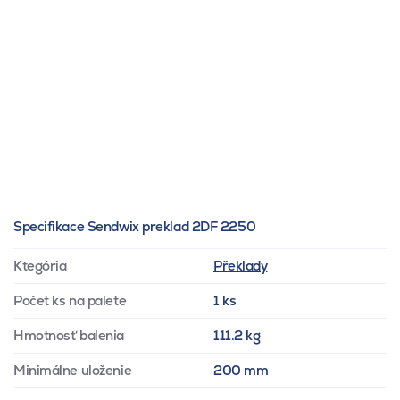
Specifikace Sendwix preklad 2DF 2250
Ktegória
Překlady
Počet ks na palete
1 ks
Hmotnosť balenia
111.2 kg
Minimálne uloženie
200 mm