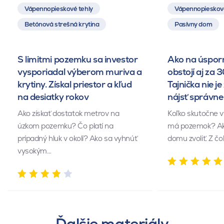
Vápennopieskové tehly
Vápennopieskové
Betónová strešná krytina
Pasívny dom
S limitmi pozemku sa investor
Ako na úsporn
vysporiadal výberom muriva a
obstojí aj za 
krytiny. Získal priestor a kľud
Tajnička nie je 
na desiatky rokov
nájsť správn
Ako získať dostatok metrov na
Koľko skutočne v
úzkom pozemku? Čo platí na
má pozemok? Akú
prípadný hluk v okolí? Ako sa vyhnúť
domu zvoliť. Z č
vysokým…
Ďalšie materiály