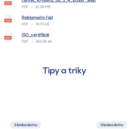
cenník_KMBeta_od_1_4_2026 _web
PDF
10.38 MB
Reklamační řád
PDF
74.70 kB
ISO_certifikát
PDF
333.35 kB
Tipy a triky
Stavba domu
Stavba domu