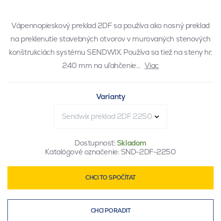
Vápennopieskový preklad 2DF sa používa ako nosný preklad
na preklenutie stavebných otvorov v murovaných stenových
konštrukciách systému SENDWIX. Používa sa tiež na steny hr.
240 mm na uľahčenie…
Viac
Varianty
Sendwix preklad 2DF 2250
Dostupnosť:
Skladom
Katalógové označenie:
SND-2DF-2250
CHCI TO SPOČÍTAT
CHCI PORADIT