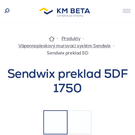
Produkty
Vápennopieskový murovací systém Sendwix
Sendwix preklad 5D
Sendwix preklad 5DF
1750