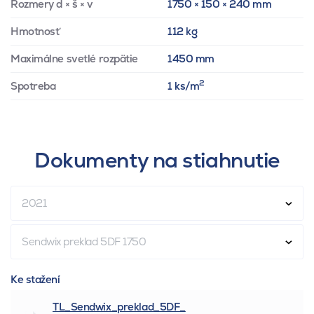
Rozmery d × š × v
1750 × 150 × 240 mm
Hmotnosť
112 kg
Maximálne svetlé rozpätie
1450 mm
2
Spotreba
1 ks/m
Dokumenty na stiahnutie
2021
Sendwix preklad 5DF 1750
Ke stažení
TL_Sendwix_preklad_5DF_