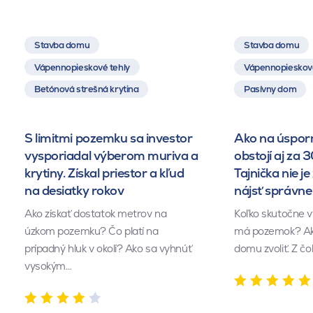
Stavba domu
Stavba domu
Vápennopieskové tehly
Vápennopieskové
Betónová strešná krytina
Pasívny dom
S limitmi pozemku sa investor
Ako na úsporn
vysporiadal výberom muriva a
obstojí aj za 
krytiny. Získal priestor a kľud
Tajnička nie je 
na desiatky rokov
nájsť správn
Ako získať dostatok metrov na
Koľko skutočne v
úzkom pozemku? Čo platí na
má pozemok? Akú
prípadný hluk v okolí? Ako sa vyhnúť
domu zvoliť. Z č
vysokým…