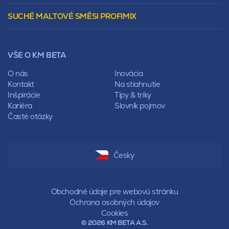
Vencovky
Stanová
SUCHÉ MALTOVÉ SMĚSI PROFIMIX
Preklady
Mansardová
Lícové murivo
Pultová
Ploty
Rota
Nástroje a príslušenstvo
Sedlová
VŠE O KM BETA
Pálené zdivo Profiblok
Valbová
Nosné murivo
O nás
Inovácia
Polovalbová
Priečky
Kontakt
Na stiahnutie
Stanová
Vencovky
Inšpirácie
Tipy & triky
Mansardová
Preklady
Kariéra
Slovník pojmov
Pultová
Časté otázky
Hodonka
Sedlová
Valbová
Polovalbová
Česky
Stanová
Mansardová
Pultová
Obchodné údaje pre webovú stránku
Ochrana osobných údajov
Cookies
© 2026 KM BETA A.S.