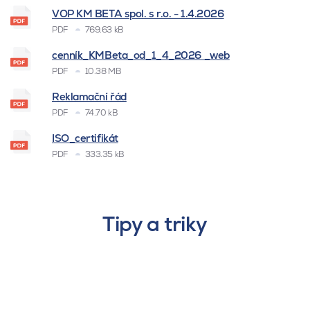
VOP KM BETA spol. s r.o. - 1.4.2026
PDF
769.63 kB
cenník_KMBeta_od_1_4_2026 _web
PDF
10.38 MB
Reklamační řád
PDF
74.70 kB
ISO_certifikát
PDF
333.35 kB
Tipy a triky