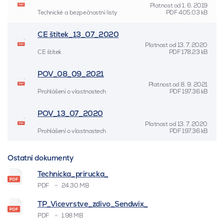
Platnost od
1. 6. 2019
Technické a bezpečnostní listy
PDF
405.03 kB
CE štítek_13_07_2020
Platnost od
13. 7. 2020
CE štítek
PDF
178.23 kB
POV_08_09_2021
Platnost od
8. 9. 2021
Prohlášení o vlastnostech
PDF
197.36 kB
POV_13_07_2020
Platnost od
13. 7. 2020
Prohlášení o vlastnostech
PDF
197.36 kB
Ostatní dokumenty
Technicka_prirucka_
PDF
24.30 MB
TP_Vicevrstve_zdivo_Sendwix_
PDF
1.98 MB