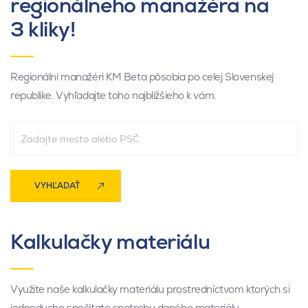
regionálneho manažéra na
3 kliky!
Regionálni manažéri KM Beta pôsobia po celej Slovenskej
republike. Vyhľadajte toho najbližšieho k vám.
VYHĽADAŤ
Kalkulačky materiálu
Využite naše kalkulačky materiálu prostredníctvom ktorých si
jednoducho spočítate spotrebu daného materiálu.