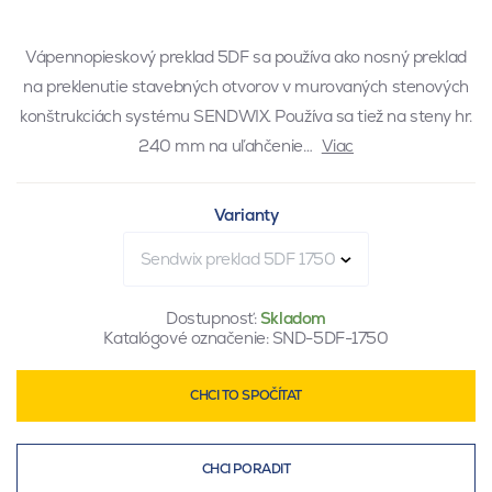
Vápennopieskový preklad 5DF sa používa ako nosný preklad
na preklenutie stavebných otvorov v murovaných stenových
konštrukciách systému SENDWIX. Používa sa tiež na steny hr.
240 mm na uľahčenie…
Viac
Varianty
Sendwix preklad 5DF 1750
Dostupnosť:
Skladom
Katalógové označenie:
SND-5DF-1750
CHCI TO SPOČÍTAT
CHCI PORADIT