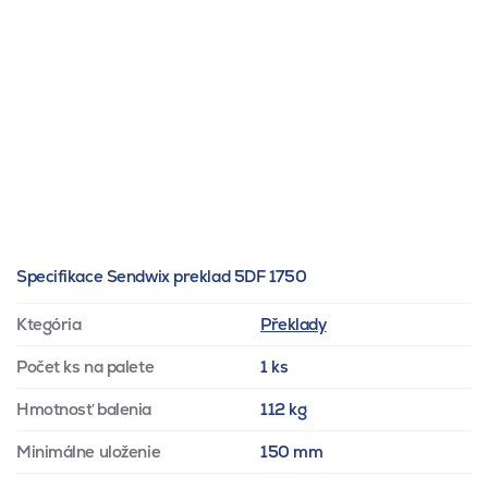
Specifikace Sendwix preklad 5DF 1750
Ktegória
Překlady
Počet ks na palete
1 ks
Hmotnosť balenia
112 kg
Minimálne uloženie
150 mm