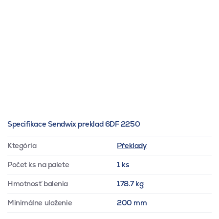
Specifikace Sendwix preklad 6DF 2250
Ktegória
Překlady
Počet ks na palete
1 ks
Hmotnosť balenia
178.7 kg
Minimálne uloženie
200 mm