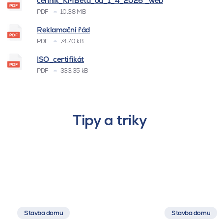
cenník_KMBeta_od_1_4_2026 _web
PDF
10.38 MB
Reklamační řád
PDF
74.70 kB
ISO_certifikát
PDF
333.35 kB
Tipy a triky
Stavba domu
Stavba domu