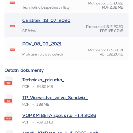
Platnost od
1. 3. 2022
Technické a bezpečnostní listy
PDF
2.62 MB
CE štítek_13_07_2020
Platnost od
13. 7. 2020
CE štítek
PDF
185.07 kB
POV_08_09_2021
Platnost od
8. 9. 2021
Prohlášení o vlastnostech
PDF
192.20 kB
Ostatní dokumenty
Technicka_prirucka_
PDF
24.30 MB
TP_Vicevrstve_zdivo_Sendwix_
PDF
1.98 MB
VOP KM BETA spol. s r.o. - 1.4.2026
PDF
769.63 kB