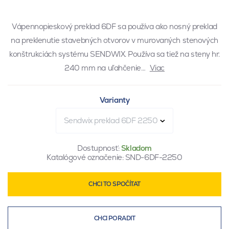
Vápennopieskový preklad 6DF sa používa ako nosný preklad
na preklenutie stavebných otvorov v murovaných stenových
konštrukciách systému SENDWIX. Používa sa tiež na steny hr.
240 mm na uľahčenie…
Viac
Varianty
Sendwix preklad 6DF 2250
Dostupnosť:
Skladom
Katalógové označenie:
SND-6DF-2250
CHCI TO SPOČÍTAT
CHCI PORADIT