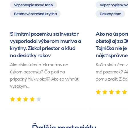
Vápennopieskové tehly
Vápennopieskové
Betónová strešná krytina
Pasívny dom
S limitmi pozemku sa investor
Ako na úsporn
vysporiadal výberom muriva a
obstojí aj za 
krytiny. Získal priestor a kľud
Tajnička nie je 
na desiatky rokov
nájsť správn
Ako získať dostatok metrov na
Koľko skutočne v
úzkom pozemku? Čo platí na
má pozemok? Akú
prípadný hluk v okolí? Ako sa vyhnúť
domu zvoliť. Z č
vysokým…
Ďalšie materiály