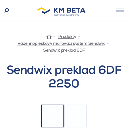
Produkty
Vápennopieskový murovací systém Sendwix
Sendwix preklad 6DF
Sendwix preklad 6DF
2250