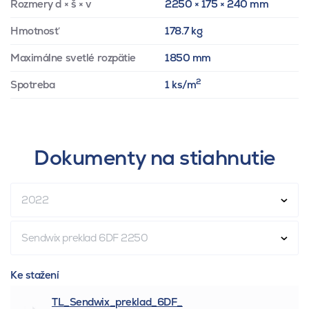
Rozmery d × š × v
2250 × 175 × 240 mm
Hmotnosť
178.7 kg
Maximálne svetlé rozpätie
1850 mm
2
Spotreba
1 ks/m
Dokumenty na stiahnutie
2022
Sendwix preklad 6DF 2250
Ke stažení
TL_Sendwix_preklad_6DF_