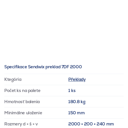
Specifikace Sendwix preklad 7DF 2000
Ktegória
Překlady
Počet ks na palete
1 ks
Hmotnosť balenia
180.8 kg
Minimálne uloženie
150 mm
Rozmery d × š × v
2000 × 200 × 240 mm