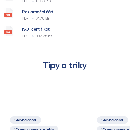
PDF
10.38 MB
Reklamační řád
PDF
74.70 kB
ISO_certifikát
PDF
333.35 kB
Tipy a triky
Stavba domu
Stavba domu
Vápennopieskové tehly
Vápennopieskové