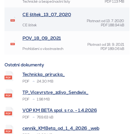
Technické a bezpečnostní listy
PDF
1.13 MB
CE štítek_13_07_2020
Platnost od
13. 7. 2020
CE štítek
PDF
188.94 kB
POV_18_09_2021
Platnost od
18. 9. 2021
Prohlášení o vlastnostech
PDF
189.06 kB
Ostatní dokumenty
Technicka_prirucka_
PDF
24.30 MB
TP_Vicevrstve_zdivo_Sendwix_
PDF
1.98 MB
VOP KM BETA spol. s r.o. - 1.4.2026
PDF
769.63 kB
cenník_KMBeta_od_1_4_2026 _web