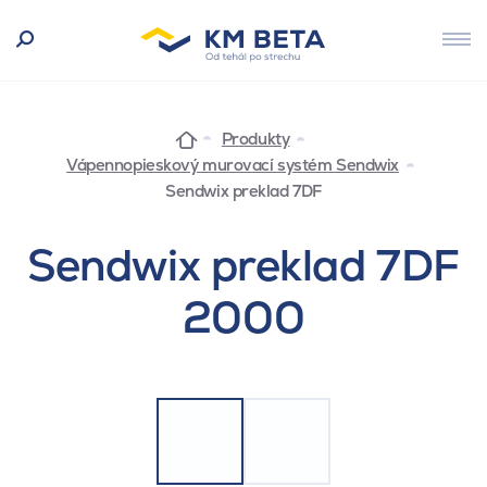
Produkty
Vápennopieskový murovací systém Sendwix
Sendwix preklad 7DF
Sendwix preklad 7DF
2000