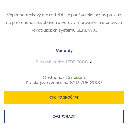
Vápennopieskový preklad 7DF sa používa ako nosný preklad
na preklenutie stavebných otvorov v murovaných stenových
konštrukciách systému SENDWIX.
Varianty
Sendwix preklad 7DF 2000
Dostupnosť:
Skladom
Katalógové označenie:
SND-7DF-2000
CHCI TO SPOČÍTAT
CHCI PORADIT