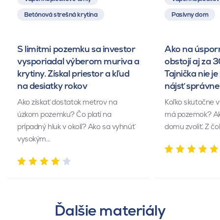
Betónová strešná krytina
Pasívny dom
S limitmi pozemku sa investor
Ako na úsporn
vysporiadal výberom muriva a
obstojí aj za 
krytiny. Získal priestor a kľud
Tajnička nie je 
na desiatky rokov
nájsť správn
Ako získať dostatok metrov na
Koľko skutočne v
úzkom pozemku? Čo platí na
má pozemok? Akú
prípadný hluk v okolí? Ako sa vyhnúť
domu zvoliť. Z č
vysokým…
Ďalšie materiály