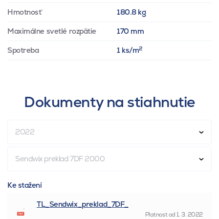
Hmotnosť
180.8 kg
Maximálne svetlé rozpätie
170 mm
2
Spotreba
1 ks/m
Dokumenty na stiahnutie
2022
Sendwix preklad 7DF 2000
Ke stažení
TL_Sendwix_preklad_7DF_
Platnost od
1. 3. 2022