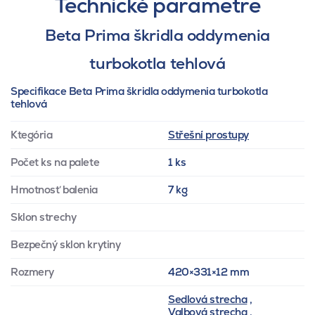
Technické parametre
Beta Prima škridla oddymenia
turbokotla tehlová
Specifikace Beta Prima škridla oddymenia turbokotla
tehlová
Ktegória
Střešní prostupy
Počet ks na palete
1 ks
Hmotnosť balenia
7 kg
Sklon strechy
Bezpečný sklon krytiny
Rozmery
420×331×12 mm
Sedlová strecha
,
Valbová strecha
,