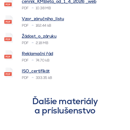
cenník_KMBeta_od_1_4_2026 _web
PDF
10.38 MB
Vzor_záručního_listu
PDF
162.44 kB
Žádost_o_záruku
PDF
2.18 MB
Reklamační řád
PDF
74.70 kB
ISO_certifikát
PDF
333.35 kB
Ďalšie materiály
a príslušenstvo