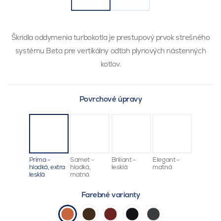
Škridla oddymenia turbokotla je prestupový prvok strešného
systému Beta pre vertikálny odťah plynových nástenných
kotlov.
Povrchové úpravy
Prima -
Samet -
Briliant -
Elegant -
hladká, extra
hladká,
lesklá
matná
lesklá
matná
Farebné varianty