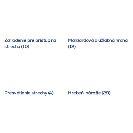
Zariadenie pre prístup na
Manzardová a úžľabná hrana
strechu (10)
(12)
Presvetlenie strechy (4)
Hrebeň, nárožie (29)