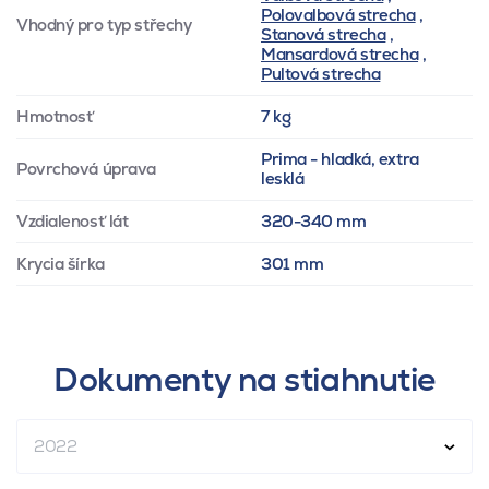
Polovalbová strecha
,
Vhodný pro typ střechy
Stanová strecha
,
Mansardová strecha
,
Pultová strecha
Hmotnosť
7 kg
Prima - hladká, extra
Povrchová úprava
lesklá
Vzdialenosť lát
320-340 mm
Krycia šírka
301 mm
Dokumenty na stiahnutie
2022