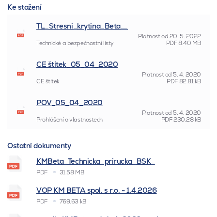
Ke stažení
TL_Stresni_krytina_Beta__
Platnost od
20. 5. 2022
Technické a bezpečnostní listy
PDF
8.40 MB
CE štítek_05_04_2020
Platnost od
5. 4. 2020
CE štítek
PDF
82.81 kB
POV_05_04_2020
Platnost od
5. 4. 2020
Prohlášení o vlastnostech
PDF
230.28 kB
Ostatní dokumenty
KMBeta_Technicka_prirucka_BSK_
PDF
31.58 MB
VOP KM BETA spol. s r.o. - 1.4.2026
PDF
769.63 kB