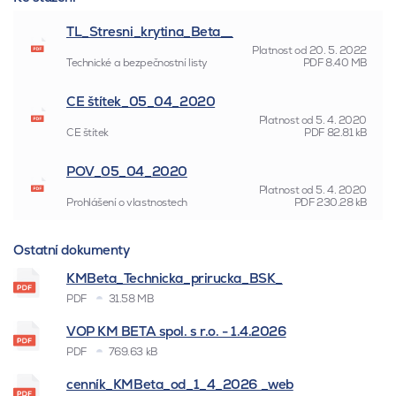
TL_Stresni_krytina_Beta__
Platnost od
20. 5. 2022
Technické a bezpečnostní listy
PDF
8.40 MB
CE štítek_05_04_2020
Platnost od
5. 4. 2020
CE štítek
PDF
82.81 kB
POV_05_04_2020
Platnost od
5. 4. 2020
Prohlášení o vlastnostech
PDF
230.28 kB
Ostatní dokumenty
KMBeta_Technicka_prirucka_BSK_
PDF
31.58 MB
VOP KM BETA spol. s r.o. - 1.4.2026
PDF
769.63 kB
cenník_KMBeta_od_1_4_2026 _web