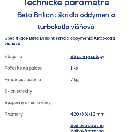
Technické parametre
Beta Briliant škridla oddymenia
turbokotla višňová
Specifikace Beta Briliant škridla oddymenia turbokotla
višňová
Ktegória
Střešní prostupy
Počet ks na palete
1 ks
Hmotnosť balenia
7 kg
Sklon strechy
Bezpečný sklon krytiny
Rozmery
420×331×12 mm
Sedlová strecha
,
Valbová strecha
,