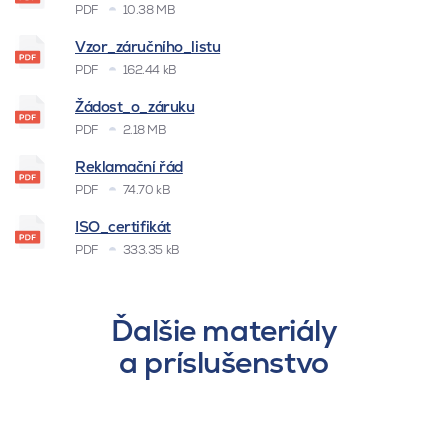
PDF
10.38 MB
Vzor_záručního_listu
PDF
162.44 kB
Žádost_o_záruku
PDF
2.18 MB
Reklamační řád
PDF
74.70 kB
ISO_certifikát
PDF
333.35 kB
Ďalšie materiály
a príslušenstvo