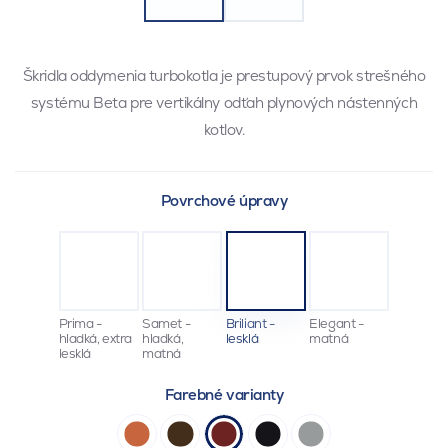
Škridla oddymenia turbokotla je prestupový prvok strešného
systému Beta pre vertikálny odťah plynových nástenných
kotlov.
Povrchové úpravy
Prima -
Samet -
Briliant -
Elegant -
hladká, extra
hladká,
lesklá
matná
lesklá
matná
Farebné varianty