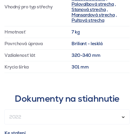
Polovalbová strecha
,
Vhodný pro typ střechy
Stanová strecha
,
Mansardová strecha
,
Pultová strecha
Hmotnosť
7 kg
Povrchová úprava
Briliant - lesklá
Vzdialenosť lát
320-340 mm
Krycia šírka
301 mm
Dokumenty na stiahnutie
2022
Ke stažení