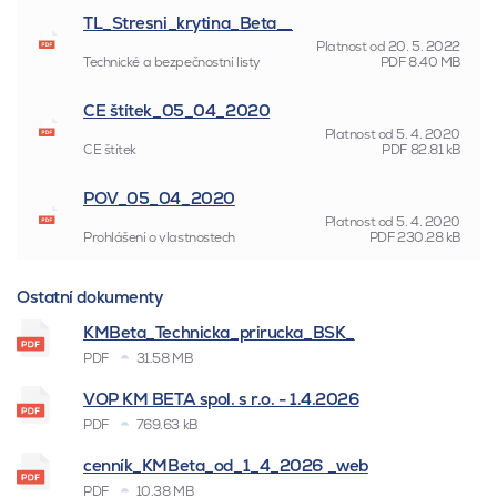
TL_Stresni_krytina_Beta__
Platnost od
20. 5. 2022
Technické a bezpečnostní listy
PDF
8.40 MB
CE štítek_05_04_2020
Platnost od
5. 4. 2020
CE štítek
PDF
82.81 kB
POV_05_04_2020
Platnost od
5. 4. 2020
Prohlášení o vlastnostech
PDF
230.28 kB
Ostatní dokumenty
KMBeta_Technicka_prirucka_BSK_
PDF
31.58 MB
VOP KM BETA spol. s r.o. - 1.4.2026
PDF
769.63 kB
cenník_KMBeta_od_1_4_2026 _web
PDF
10.38 MB