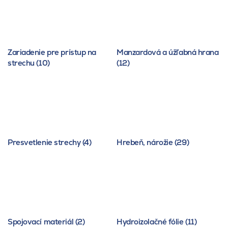
Zariadenie pre prístup na
Manzardová a úžľabná hrana
strechu (10)
(12)
Presvetlenie strechy (4)
Hrebeň, nárožie (29)
Spojovací materiál (2)
Hydroizolačné fólie (11)