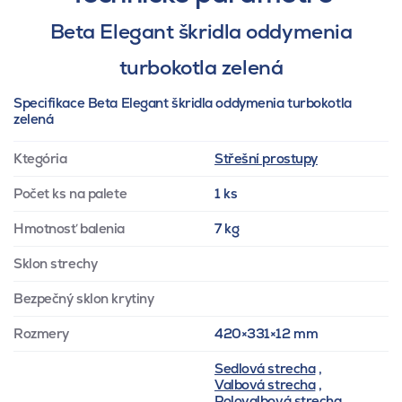
Beta Elegant škridla oddymenia
turbokotla zelená
Specifikace Beta Elegant škridla oddymenia turbokotla
zelená
Ktegória
Střešní prostupy
Počet ks na palete
1 ks
Hmotnosť balenia
7 kg
Sklon strechy
Bezpečný sklon krytiny
Rozmery
420×331×12 mm
Sedlová strecha
,
Valbová strecha
,
Polovalbová strecha
,