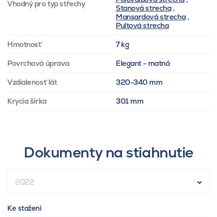
Vhodný pro typ střechy
Stanová strecha
,
Mansardová strecha
,
Pultová strecha
Hmotnosť
7 kg
Povrchová úprava
Elegant - matná
Vzdialenosť lát
320-340 mm
Krycia šírka
301 mm
Dokumenty na stiahnutie
2022
Ke stažení