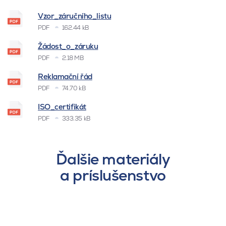
Vzor_záručního_listu
PDF
162.44 kB
Žádost_o_záruku
PDF
2.18 MB
Reklamační řád
PDF
74.70 kB
ISO_certifikát
PDF
333.35 kB
Ďalšie materiály
a príslušenstvo