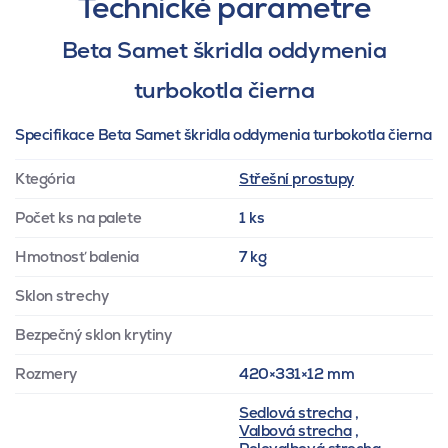
Technické parametre
Beta Samet škridla oddymenia
turbokotla čierna
Specifikace Beta Samet škridla oddymenia turbokotla čierna
Ktegória
Střešní prostupy
Počet ks na palete
1 ks
Hmotnosť balenia
7 kg
Sklon strechy
Bezpečný sklon krytiny
Rozmery
420×331×12 mm
Sedlová strecha
,
Valbová strecha
,