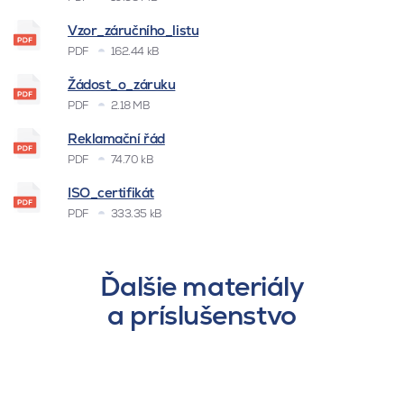
Vzor_záručního_listu
PDF
162.44 kB
Žádost_o_záruku
PDF
2.18 MB
Reklamační řád
PDF
74.70 kB
ISO_certifikát
PDF
333.35 kB
Ďalšie materiály
a príslušenstvo