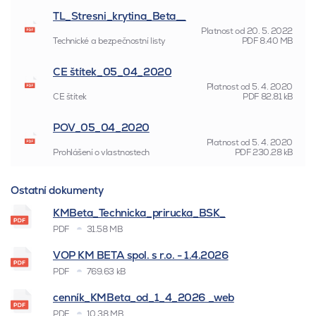
TL_Stresni_krytina_Beta__
Platnost od
20. 5. 2022
Technické a bezpečnostní listy
PDF
8.40 MB
CE štítek_05_04_2020
Platnost od
5. 4. 2020
CE štítek
PDF
82.81 kB
POV_05_04_2020
Platnost od
5. 4. 2020
Prohlášení o vlastnostech
PDF
230.28 kB
Ostatní dokumenty
KMBeta_Technicka_prirucka_BSK_
PDF
31.58 MB
VOP KM BETA spol. s r.o. - 1.4.2026
PDF
769.63 kB
cenník_KMBeta_od_1_4_2026 _web
PDF
10.38 MB