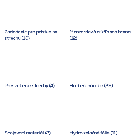
Zariadenie pre prístup na
Manzardová a úžľabná hrana
strechu (10)
(12)
Presvetlenie strechy (4)
Hrebeň, nárožie (29)
Spojovací materiál (2)
Hydroizolačné fólie (11)