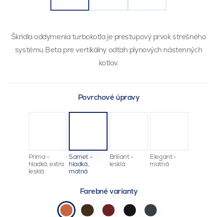
Škridla oddymenia turbokotla je prestupový prvok strešného
systému Beta pre vertikálny odťah plynových nástenných
kotlov.
Povrchové úpravy
Prima -
Samet -
Briliant -
Elegant -
hladká, extra
hladká,
lesklá
matná
lesklá
matná
Farebné varianty