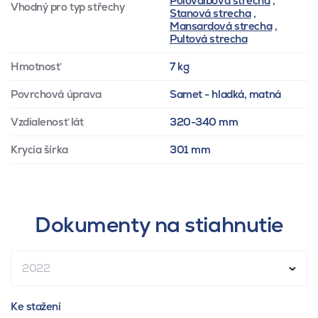
Polovalbová strecha
,
Vhodný pro typ střechy
Stanová strecha
,
Mansardová strecha
,
Pultová strecha
Hmotnosť
7 kg
Povrchová úprava
Samet - hladká, matná
Vzdialenosť lát
320-340 mm
Krycia šírka
301 mm
Dokumenty na stiahnutie
2022
Ke stažení