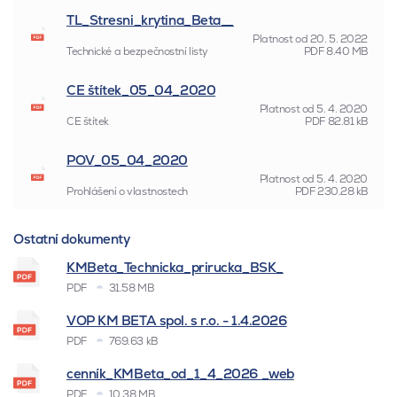
TL_Stresni_krytina_Beta__
Platnost od
20. 5. 2022
Technické a bezpečnostní listy
PDF
8.40 MB
CE štítek_05_04_2020
Platnost od
5. 4. 2020
CE štítek
PDF
82.81 kB
POV_05_04_2020
Platnost od
5. 4. 2020
Prohlášení o vlastnostech
PDF
230.28 kB
Ostatní dokumenty
KMBeta_Technicka_prirucka_BSK_
PDF
31.58 MB
VOP KM BETA spol. s r.o. - 1.4.2026
PDF
769.63 kB
cenník_KMBeta_od_1_4_2026 _web
PDF
10.38 MB