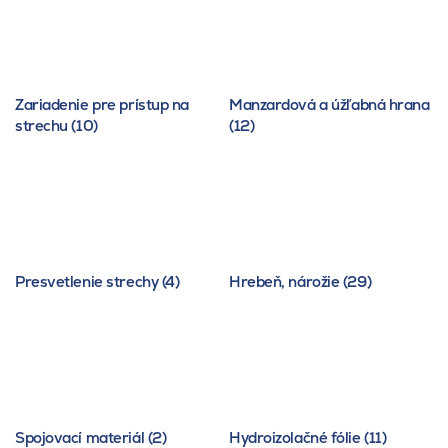
Zariadenie pre prístup na
Manzardová a úžľabná hrana
strechu (10)
(12)
Presvetlenie strechy (4)
Hrebeň, nárožie (29)
Spojovací materiál (2)
Hydroizolačné fólie (11)