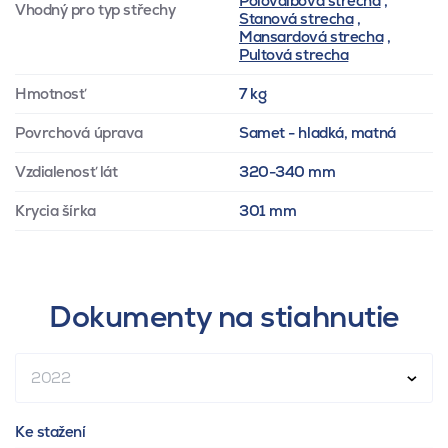
Polovalbová strecha
,
Vhodný pro typ střechy
Stanová strecha
,
Mansardová strecha
,
Pultová strecha
Hmotnosť
7 kg
Povrchová úprava
Samet - hladká, matná
Vzdialenosť lát
320-340 mm
Krycia šírka
301 mm
Dokumenty na stiahnutie
2022
Ke stažení