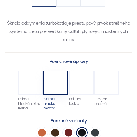
Škridla oddymenia turbokotla je prestupový prvok strešného
systému Beta pre vertikálny odťah plynových nástenných
kotlov.
Povrchové úpravy
Prima -
Samet -
Briliant -
Elegant -
hladká, extra
hladká,
lesklá
matná
lesklá
matná
Farebné varianty