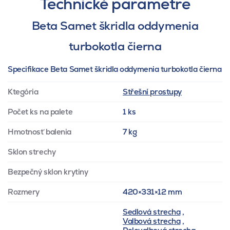
Technické parametre
Beta Samet škridla oddymenia
turbokotla čierna
Specifikace Beta Samet škridla oddymenia turbokotla čierna
Ktegória
Střešní prostupy
Počet ks na palete
1 ks
Hmotnosť balenia
7 kg
Sklon strechy
Bezpečný sklon krytiny
Rozmery
420×331×12 mm
Sedlová strecha
,
Valbová strecha
,