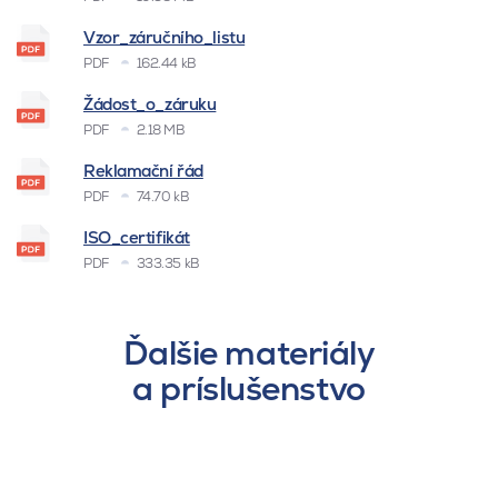
Vzor_záručního_listu
PDF
162.44 kB
Žádost_o_záruku
PDF
2.18 MB
Reklamační řád
PDF
74.70 kB
ISO_certifikát
PDF
333.35 kB
Ďalšie materiály
a príslušenstvo