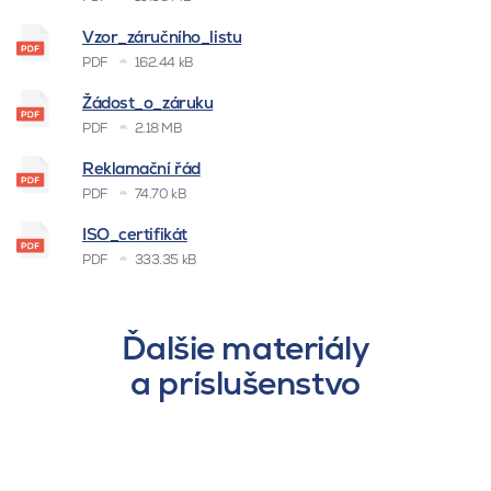
Vzor_záručního_listu
PDF
162.44 kB
Žádost_o_záruku
PDF
2.18 MB
Reklamační řád
PDF
74.70 kB
ISO_certifikát
PDF
333.35 kB
Ďalšie materiály
a príslušenstvo