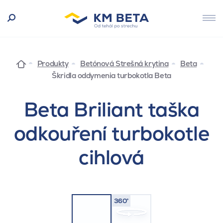
Produkty
Betónová Strešná krytina
Beta
Škridla oddymenia turbokotla Beta
Beta Briliant taška
odkouření turbokotle
cihlová
360°