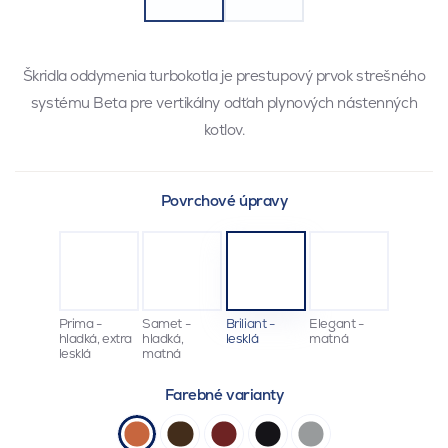
Škridla oddymenia turbokotla je prestupový prvok strešného
systému Beta pre vertikálny odťah plynových nástenných
kotlov.
Povrchové úpravy
Prima -
Samet -
Briliant -
Elegant -
hladká, extra
hladká,
lesklá
matná
lesklá
matná
Farebné varianty