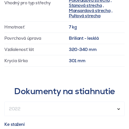
Polovalbová strecha
,
Vhodný pro typ střechy
Stanová strecha
,
Mansardová strecha
,
Pultová strecha
Hmotnosť
7 kg
Povrchová úprava
Briliant - lesklá
Vzdialenosť lát
320-340 mm
Krycia šírka
301 mm
Dokumenty na stiahnutie
2022
Ke stažení