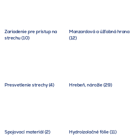
Zariadenie pre prístup na
Manzardová a úžľabná hrana
strechu (10)
(12)
Presvetlenie strechy (4)
Hrebeň, nárožie (29)
Spojovací materiál (2)
Hydroizolačné fólie (11)