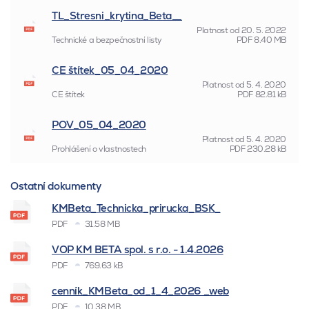
TL_Stresni_krytina_Beta__
Platnost od
20. 5. 2022
Technické a bezpečnostní listy
PDF
8.40 MB
CE štítek_05_04_2020
Platnost od
5. 4. 2020
CE štítek
PDF
82.81 kB
POV_05_04_2020
Platnost od
5. 4. 2020
Prohlášení o vlastnostech
PDF
230.28 kB
Ostatní dokumenty
KMBeta_Technicka_prirucka_BSK_
PDF
31.58 MB
VOP KM BETA spol. s r.o. - 1.4.2026
PDF
769.63 kB
cenník_KMBeta_od_1_4_2026 _web
PDF
10.38 MB