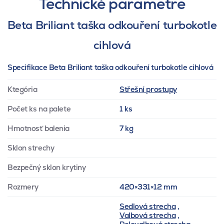
Technické parametre
Beta Briliant taška odkouření turbokotle
cihlová
Specifikace Beta Briliant taška odkouření turbokotle cihlová
Ktegória
Střešní prostupy
Počet ks na palete
1 ks
Hmotnosť balenia
7 kg
Sklon strechy
Bezpečný sklon krytiny
Rozmery
420×331×12 mm
Sedlová strecha
,
Valbová strecha
,