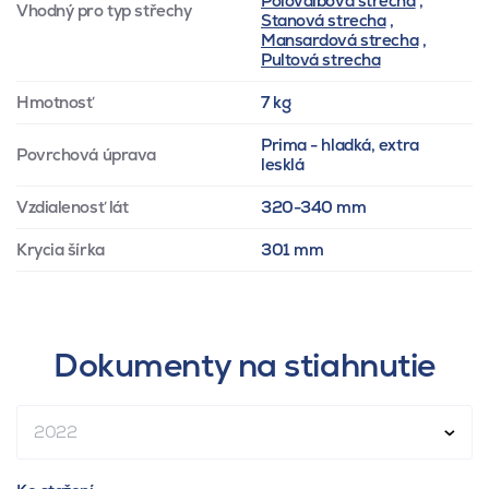
Polovalbová strecha
,
Vhodný pro typ střechy
Stanová strecha
,
Mansardová strecha
,
Pultová strecha
Hmotnosť
7 kg
Prima - hladká, extra
Povrchová úprava
lesklá
Vzdialenosť lát
320-340 mm
Krycia šírka
301 mm
Dokumenty na stiahnutie
2022