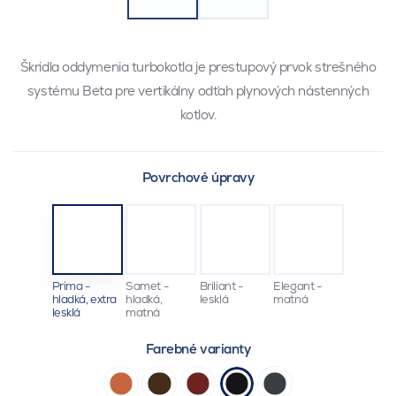
Škridla oddymenia turbokotla je prestupový prvok strešného
systému Beta pre vertikálny odťah plynových nástenných
kotlov.
Povrchové úpravy
Prima -
Samet -
Briliant -
Elegant -
hladká, extra
hladká,
lesklá
matná
lesklá
matná
Farebné varianty