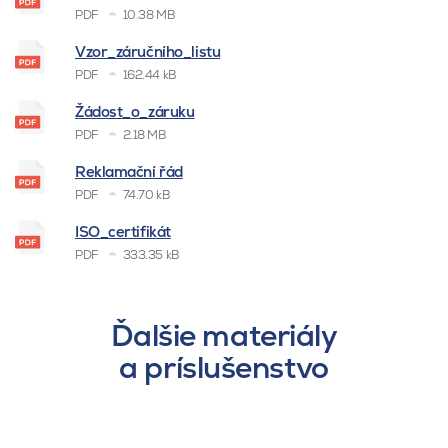
PDF
10.38 MB
Vzor_záručního_listu
PDF
162.44 kB
Žádost_o_záruku
PDF
2.18 MB
Reklamační řád
PDF
74.70 kB
ISO_certifikát
PDF
333.35 kB
Ďalšie materiály
a príslušenstvo