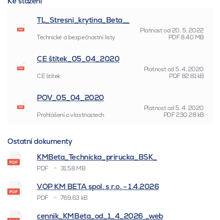
Ke stažení
TL_Stresni_krytina_Beta__
Platnost od
20. 5. 2022
Technické a bezpečnostní listy
PDF
8.40 MB
CE štítek_05_04_2020
Platnost od
5. 4. 2020
CE štítek
PDF
82.81 kB
POV_05_04_2020
Platnost od
5. 4. 2020
Prohlášení o vlastnostech
PDF
230.28 kB
Ostatní dokumenty
KMBeta_Technicka_prirucka_BSK_
PDF
31.58 MB
VOP KM BETA spol. s r.o. - 1.4.2026
PDF
769.63 kB
cenník_KMBeta_od_1_4_2026 _web