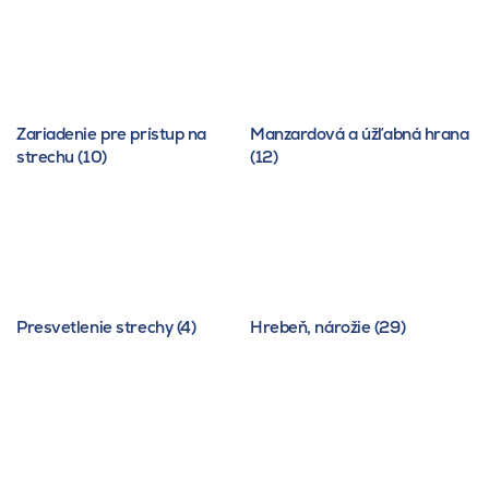
Zariadenie pre prístup na
Manzardová a úžľabná hrana
strechu (10)
(12)
Presvetlenie strechy (4)
Hrebeň, nárožie (29)