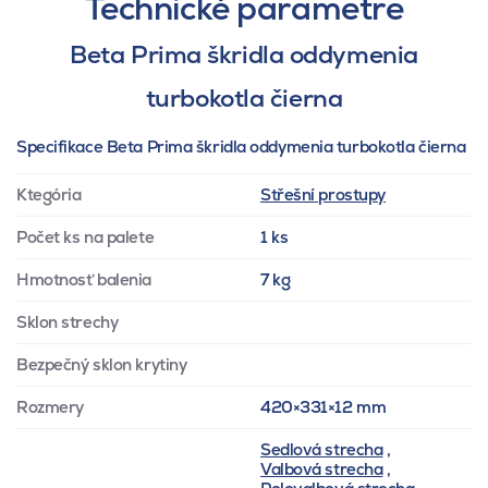
Technické parametre
Beta Prima škridla oddymenia
turbokotla čierna
Specifikace Beta Prima škridla oddymenia turbokotla čierna
Ktegória
Střešní prostupy
Počet ks na palete
1 ks
Hmotnosť balenia
7 kg
Sklon strechy
Bezpečný sklon krytiny
Rozmery
420×331×12 mm
Sedlová strecha
,
Valbová strecha
,