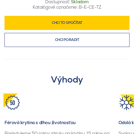
Dostupnosť:
Skladom
Katalógové označenie:
B-E-CE-TZ
CHCI TO SPOČÍTAT
CHCI PORADIT
Výhody
Férová krytina s dlhou životnosťou
Odolá 
Poskytujeme 50 rokov záruku na krytinu, 15 rokov na
Svojou 