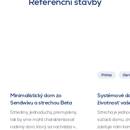
Referenční stavby
Prima
čier
Minimalistický dom zo
Systémové do
Sendwixu a strechou Beta
životnosť vaš
Striedmy, jednoduchý, premyslený,
Strecha je jednou
tak by sme mohli charakterizovať
súčastí domu, ch
rodinný dom, ktorý sa nachádza v…
zaisťuje nám kom