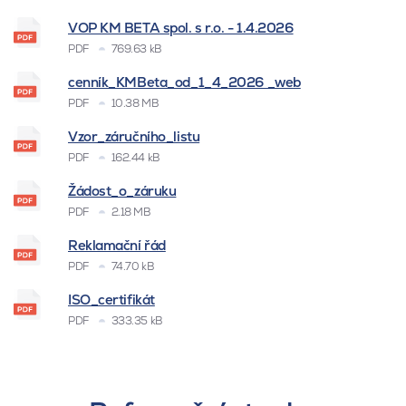
VOP KM BETA spol. s r.o. - 1.4.2026
PDF
769.63 kB
cenník_KMBeta_od_1_4_2026 _web
PDF
10.38 MB
Vzor_záručního_listu
PDF
162.44 kB
Žádost_o_záruku
PDF
2.18 MB
Reklamační řád
PDF
74.70 kB
ISO_certifikát
PDF
333.35 kB