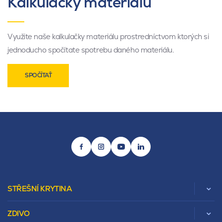
Kalkulačky materiálu
Využite naše kalkulačky materiálu prostredníctvom ktorých si
jednoducho spočítate spotrebu daného materiálu.
SPOČÍTAŤ
STŘEŠNÍ KRYTINA
ZDIVO
Zobrazit celou kategorii