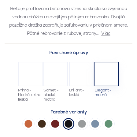
Beta je profilovaná betónová strešná škridla so zvýšenou
vodnou drážkou a dvojitým pätným rebrovaním. Dvojitá
pozdĺžna drážka zabraňuje zafukovaniu v priečnom smere.
Pätné rebrovanie z rubovej strany…
Viac
Povrchové úpravy
Prima -
Samet -
Briliant -
Elegant -
hladká, extra
hladká,
lesklá
matná
lesklá
matná
Farebné varianty