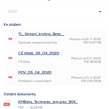
2022
Ke stažení
TL_Stresni_krytina_Beta__
Platnost od
20. 5. 2022
Technické a bezpečnostní listy
PDF
8.40 MB
CE štítek_05_04_2020
Platnost od
5. 4. 2020
CE štítek
PDF
82.81 kB
POV_05_04_2020
Platnost od
5. 4. 2020
Prohlášení o vlastnostech
PDF
230.28 kB
Ostatní dokumenty
KMBeta_Technicka_prirucka_BSK_
PDF
31.58 MB