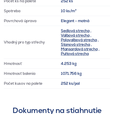
Počet ks na palete
252 ks
Spotreba
10 ks/m²
Povrchová úprava
Elegant - matná
Sedlová strecha
,
Valbová strecha
,
Polovalbová strecha
,
Vhodný pro typ střechy
Stanová strecha
,
Mansardová strecha
,
Pultová strecha
Hmotnosť
4.253 kg
Hmotnosť balenia
1071.756 kg
Počet kusov na palete
252 ks/pal
Dokumenty na stiahnutie