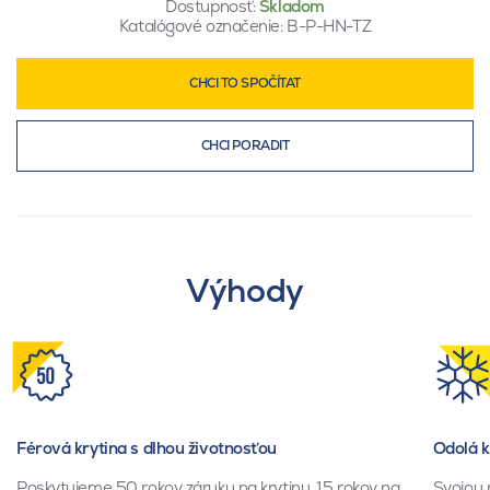
Dostupnosť:
Skladom
Katalógové označenie:
B-P-HN-TZ
CHCI TO SPOČÍTAT
CHCI PORADIT
Výhody
Férová krytina s dlhou životnosťou
Odolá 
Poskytujeme 50 rokov záruku na krytinu, 15 rokov na
Svojou 