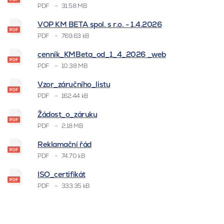
PDF
31.58 MB
VOP KM BETA spol. s r.o. - 1.4.2026
PDF
769.63 kB
cenník_KMBeta_od_1_4_2026 _web
PDF
10.38 MB
Vzor_záručního_listu
PDF
162.44 kB
Žádost_o_záruku
PDF
2.18 MB
Reklamační řád
PDF
74.70 kB
ISO_certifikát
PDF
333.35 kB