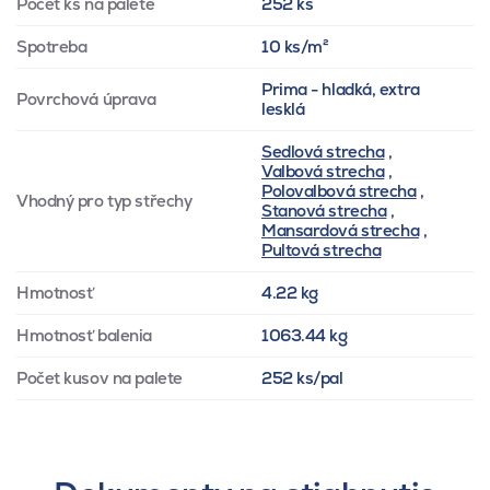
Počet ks na palete
252 ks
Spotreba
10 ks/m²
Prima - hladká, extra
Povrchová úprava
lesklá
Sedlová strecha
,
Valbová strecha
,
Polovalbová strecha
,
Vhodný pro typ střechy
Stanová strecha
,
Mansardová strecha
,
Pultová strecha
Hmotnosť
4.22 kg
Hmotnosť balenia
1063.44 kg
Počet kusov na palete
252 ks/pal