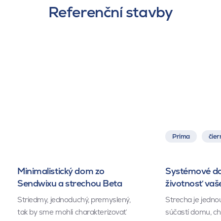
Referenční stavby
Prima
čier
Minimalistický dom zo
Systémové do
Sendwixu a strechou Beta
životnosť vaš
Striedmy, jednoduchý, premyslený,
Strecha je jednou
tak by sme mohli charakterizovať
súčastí domu, ch