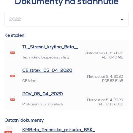
Dokumenty na stiahnutie
2022
Ke stažení
TL_Stresni_krytina_Beta__
Platnost od
20. 5. 2022
Technické a bezpečnostní listy
PDF
8.40 MB
CE štítek_05_04_2020
Platnost od
5. 4. 2020
CE štítek
PDF
82.81 kB
POV_05_04_2020
Platnost od
5. 4. 2020
Prohlášení o vlastnostech
PDF
230.28 kB
Ostatní dokumenty
KMBeta_Technicka_prirucka_BSK_