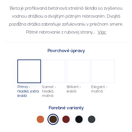
Beta je profilovaná betónová strešná škridla so zvýšenou
vodnou drážkou a dvojitým pätným rebrovaním. Dvojitá
pozdĺžna drážka zabraňuje zafukovaniu v priečnom smere.
Pätné rebrovanie z rubovej strany…
Viac
Povrchové úpravy
Prima -
Samet -
Briliant -
Elegant -
hladká, extra
hladká,
lesklá
matná
lesklá
matná
Farebné varianty