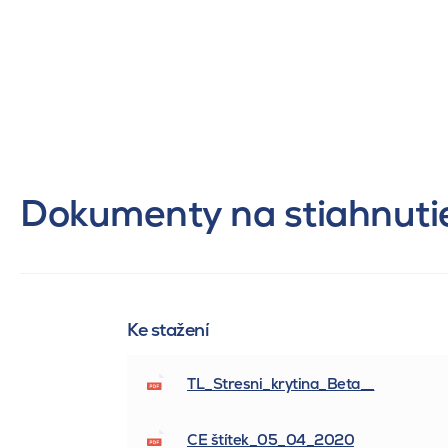
Dokumenty na stiahnuti
Ke stažení
TL_Stresni_krytina_Beta__
CE štítek_05_04_2020