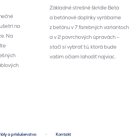
Základné strešné škridle Beta
lnečné
a betónové doplnky vyrábame
ušetrí na
z betónu v 7 farebných variantoch
ze. Na
a v 2 povrchových úpravách –
íte
stačí si vybrať tú, ktorá bude
ešných
vašim očiam lahodiť najviac.
káblových
iály a príslušenstvo
Kontakt