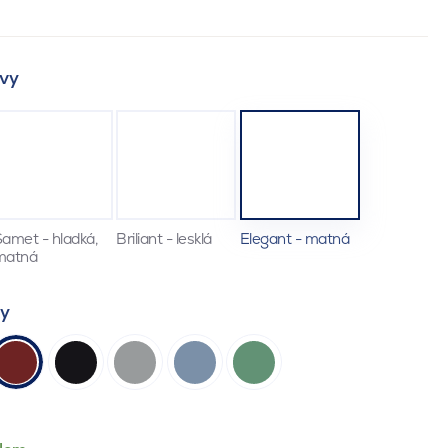
vy
amet - hladká,
Briliant - lesklá
Elegant - matná
matná
ty