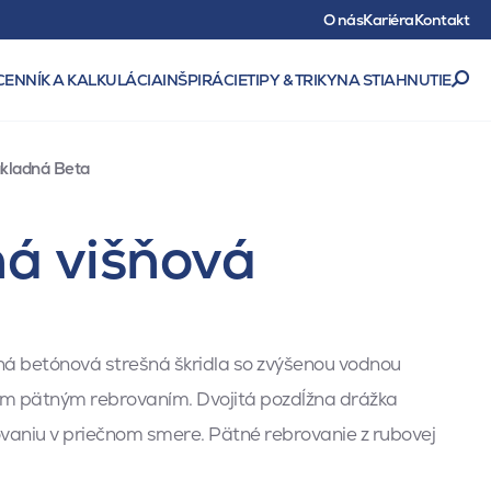
O nás
Kariéra
Kontakt
CENNÍK A KALKULÁCIA
INŠPIRÁCIE
TIPY & TRIKY
NA STIAHNUTIE
ákladná Beta
ná višňová
aná betónová strešná škridla so zvýšenou vodnou
ým pätným rebrovaním. Dvojitá pozdĺžna drážka
vaniu v priečnom smere. Pätné rebrovanie z rubovej