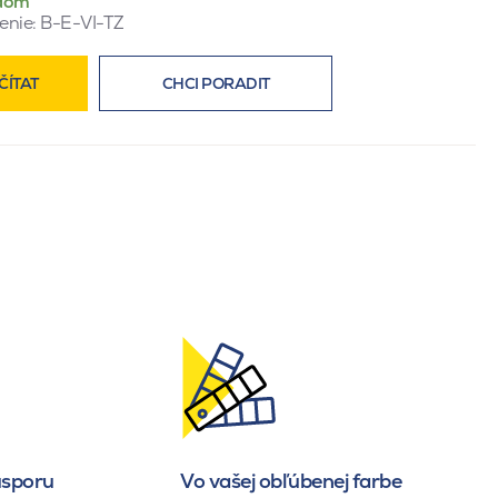
dom
enie:
B-E-VI-TZ
ČÍTAT
CHCI PORADIT
 úsporu
Vo vašej obľúbenej farbe