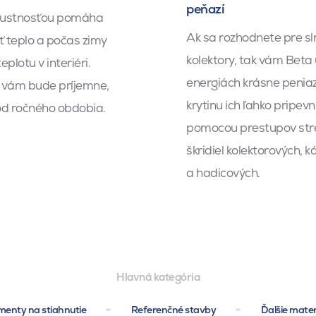
peňazí
bustnosťou pomáha
Ak sa rozhodnete pre s
 teplo a počas zimy
kolektory, tak vám Beta 
eplotu v interiéri.
energiách krásne penia
 vám bude príjemne,
krytinu ich ľahko pripevn
od ročného obdobia.
pomocou prestupov str
škridiel kolektorových, 
a hadicových.
Hlavná kategória
enty na stiahnutie
Referenčné stavby
Ďalšie mater