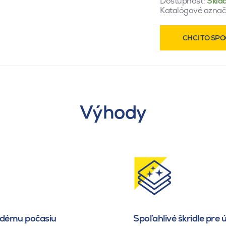
Dostupnosť:
Skla
Katalógové označ
CHCI TO SPO
Výhody
ždému počasiu
Spoľahlivé škridle pre