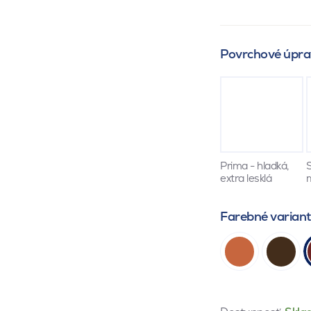
Povrchové úpra
Prima - hladká,
S
extra lesklá
Farebné varian