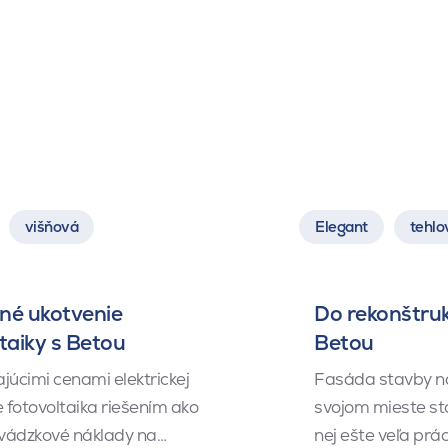
višňová
Elegant
tehlo
né ukotvenie
Do rekonštruk
taiky s Betou
Betou
júcimi cenami elektrickej
Fasáda stavby na
e fotovoltaika riešením ako
svojom mieste sto
revádzkové náklady na…
nej ešte veľa prá