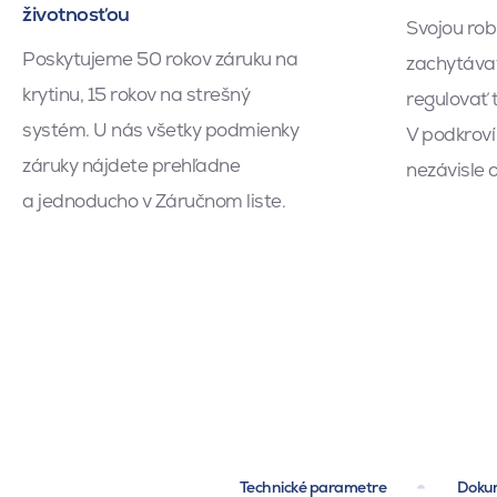
životnosťou
Svojou ro
Poskytujeme 50 rokov záruku na
zachytávať
krytinu, 15 rokov na strešný
regulovať t
systém. U nás všetky podmienky
V podkroví
záruky nájdete prehľadne
nezávisle 
a jednoducho v Záručnom liste.
Technické parametre
Dokum