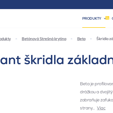
PRODUKTY
odukty
Betónová Strešná krytina
Beta
Škridla z
ant škridla základ
Beta je profilov
drážkou a dvojit
zabraňuje zafuko
strany…
Viac