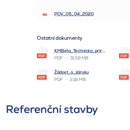
POV_05_04_2020
Ostatní dokumenty
KMBeta_Technicka_prirucka_BSK_
PDF
31.58 MB
Žádost_o_záruku
PDF
2.18 MB
Referenční stavby