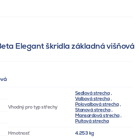
eta Elegant škridla základná višňová
ová
Sedlová strecha
,
Valbová strecha
,
Polovalbová strecha
,
Vhodný pro typ střechy
Stanová strecha
,
Mansardová strecha
,
Pultová strecha
Hmotnosť
4.253 kg