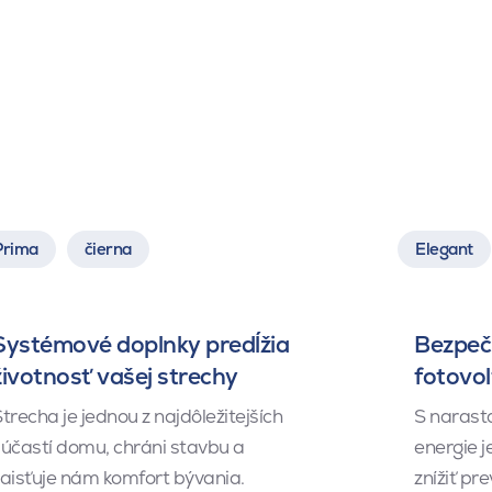
Prima
čierna
Elegant
Systémové doplnky predĺžia
Bezpeč
životnosť vašej strechy
fotovol
trecha je jednou z najdôležitejších
S narasta
účastí domu, chráni stavbu a
energie j
aisťuje nám komfort bývania.
znížiť p