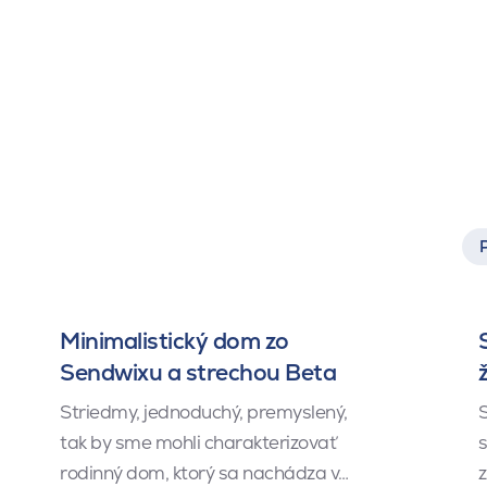
Minimalistický dom zo
Sendwixu a strechou Beta
Striedmy, jednoduchý, premyslený,
S
tak by sme mohli charakterizovať
s
rodinný dom, ktorý sa nachádza v…
z