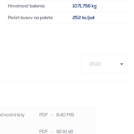
Hmotnosť balenia
1071.756 kg
Počet kusov na palete
252 ks/pal
2022
čnostní listy
PDF
8.40 MB
PDF
82.81 kB