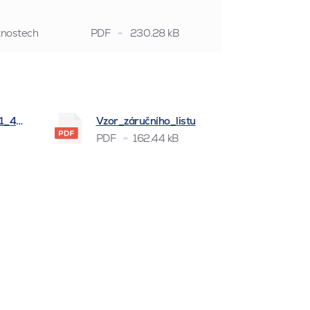
stnostech
PDF
230.28 kB
_1_4_2026
Vzor_záručního_listu
PDF
162.44 kB