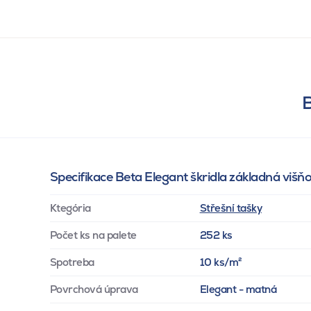
B
Specifikace Beta Elegant škridla základná višň
Ktegória
Střešní tašky
Počet ks na palete
252 ks
Spotreba
10 ks/m²
Povrchová úprava
Elegant - matná