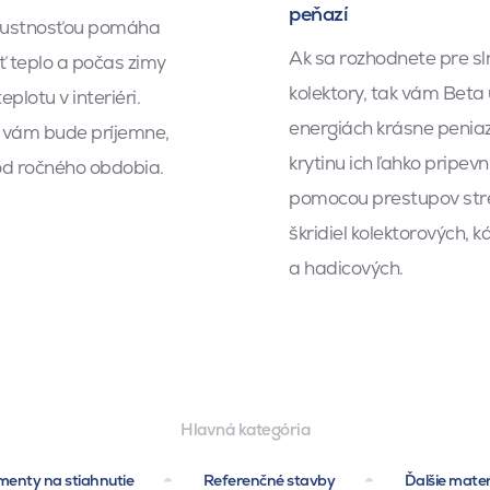
peňazí
bustnosťou pomáha
Ak sa rozhodnete pre s
 teplo a počas zimy
kolektory, tak vám Beta 
eplotu v interiéri.
energiách krásne penia
 vám bude príjemne,
krytinu ich ľahko pripevn
od ročného obdobia.
pomocou prestupov str
škridiel kolektorových, 
a hadicových.
Hlavná kategória
enty na stiahnutie
Referenčné stavby
Ďalšie mater