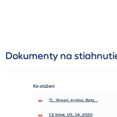
Dokumenty na stiahnuti
Ke stažení
TL_Stresni_krytina_Beta__
CE štítek_05_04_2020