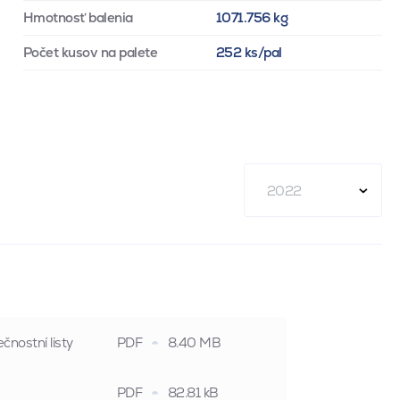
Hmotnosť balenia
1071.756 kg
Počet kusov na palete
252 ks/pal
2022
čnostní listy
PDF
8.40 MB
PDF
82.81 kB