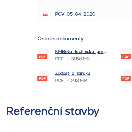
POV_05_04_2020
Ostatní dokumenty
KMBeta_Technicka_prirucka_BSK_
PDF
31.58 MB
Žádost_o_záruku
PDF
2.18 MB
Referenční stavby