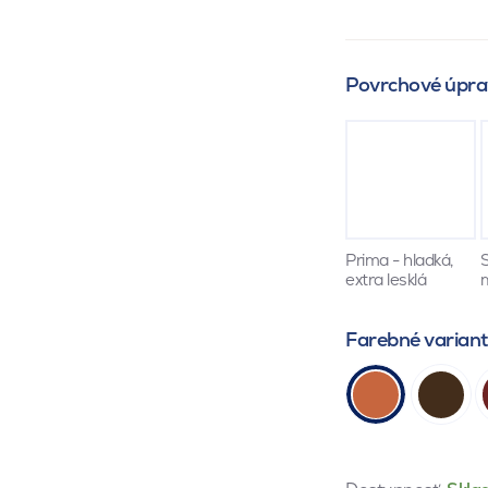
Povrchové úpra
Prima - hladká,
S
extra lesklá
Farebné varian