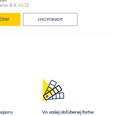
dom
enie:
B-E-CI-TZ
ČÍTAT
CHCI PORADIT
 úsporu
Vo vašej obľúbenej farbe