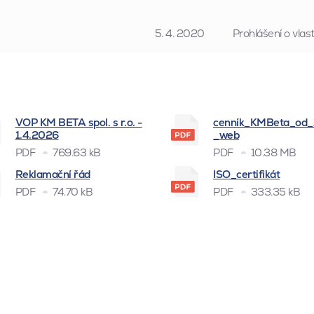
5. 4. 2020
Prohlášení o vla
VOP KM BETA spol. s r.o. -
cenník_KMBeta_od
1.4.2026
_web
PDF
769.63 kB
PDF
10.38 MB
Reklamační řád
ISO_certifikát
PDF
74.70 kB
PDF
333.35 kB