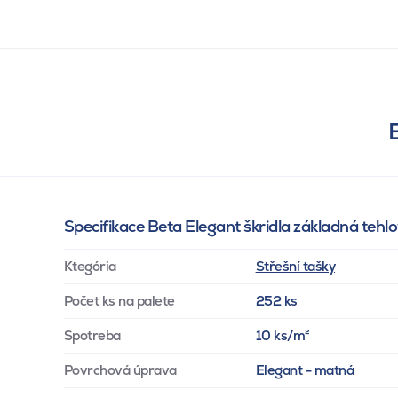
Specifikace Beta Elegant škridla základná tehl
Ktegória
Střešní tašky
Počet ks na palete
252 ks
Spotreba
10 ks/m²
Povrchová úprava
Elegant - matná