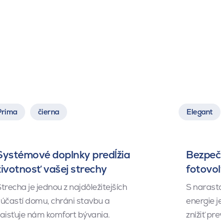
Prima
čierna
Elegant
Systémové doplnky predĺžia
Bezpeč
životnosť vašej strechy
fotovol
trecha je jednou z najdôležitejších
S narasta
účastí domu, chráni stavbu a
energie j
aisťuje nám komfort bývania.
znížiť p