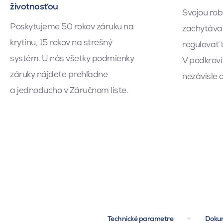
životnosťou
Svojou ro
Poskytujeme 50 rokov záruku na
zachytávať
krytinu, 15 rokov na strešný
regulovať t
systém. U nás všetky podmienky
V podkroví
záruky nájdete prehľadne
nezávisle 
a jednoducho v Záručnom liste.
Technické parametre
Dokum