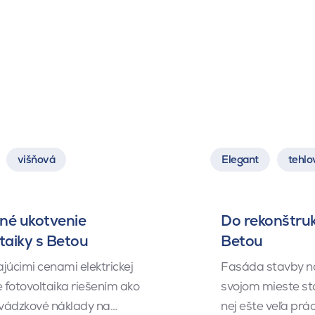
višňová
Elegant
tehlo
né ukotvenie
Do rekonštruk
taiky s Betou
Betou
júcimi cenami elektrickej
Fasáda stavby na
e fotovoltaika riešením ako
svojom mieste sto
revádzkové náklady na…
nej ešte veľa prá