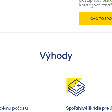
Dostupnosť:
Skla
Katalógové označ
CHCI TO SPO
Výhody
ždému počasiu
Spoľahlivé škridle pre