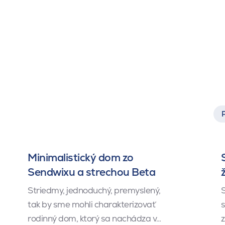
Minimalistický dom zo
Sendwixu a strechou Beta
Striedmy, jednoduchý, premyslený,
S
tak by sme mohli charakterizovať
s
rodinný dom, ktorý sa nachádza v…
z