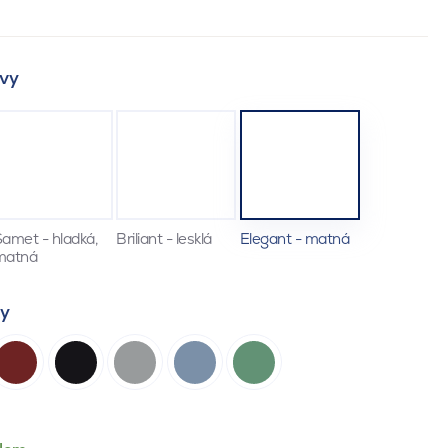
vy
amet - hladká,
Briliant - lesklá
Elegant - matná
matná
ty