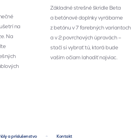
Základné strešné škridle Beta
lnečné
a betónové doplnky vyrábame
ušetrí na
z betónu v 7 farebných variantoch
ze. Na
a v 2 povrchových úpravách –
íte
stačí si vybrať tú, ktorá bude
ešných
vašim očiam lahodiť najviac.
káblových
iály a príslušenstvo
Kontakt