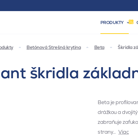
PRODUKTY
odukty
Betónová Strešná krytina
Beta
Škridla z
ant škridla základ
Beta je profilov
drážkou a dvojit
zabraňuje zafuko
strany…
Viac