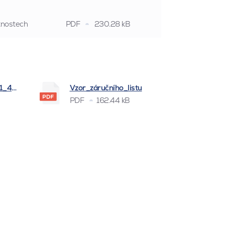
stnostech
PDF
230.28 kB
_1_4_2026
Vzor_záručního_listu
PDF
162.44 kB