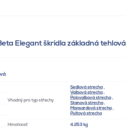
Beta Elegant škridla základná tehlová
ová
Sedlová strecha
,
Valbová strecha
,
Polovalbová strecha
,
Vhodný pro typ střechy
Stanová strecha
,
Mansardová strecha
,
Pultová strecha
Hmotnosť
4.253 kg