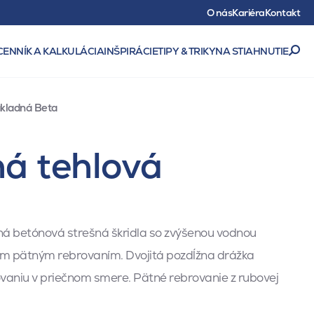
O nás
Kariéra
Kontakt
CENNÍK A KALKULÁCIA
INŠPIRÁCIE
TIPY & TRIKY
NA STIAHNUTIE
ákladná Beta
ná tehlová
aná betónová strešná škridla so zvýšenou vodnou
ým pätným rebrovaním. Dvojitá pozdĺžna drážka
vaniu v priečnom smere. Pätné rebrovanie z rubovej