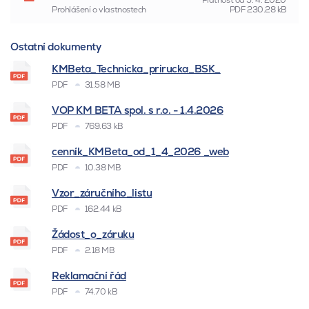
Platnost od
5. 4. 2020
Prohlášení o vlastnostech
PDF
230.28 kB
Ostatní dokumenty
KMBeta_Technicka_prirucka_BSK_
PDF
31.58 MB
VOP KM BETA spol. s r.o. - 1.4.2026
PDF
769.63 kB
cenník_KMBeta_od_1_4_2026 _web
PDF
10.38 MB
Vzor_záručního_listu
PDF
162.44 kB
Žádost_o_záruku
PDF
2.18 MB
Reklamační řád
PDF
74.70 kB