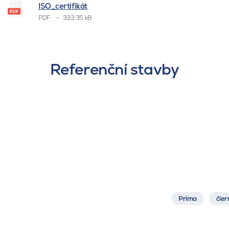
ISO_certifikát
PDF
333.35 kB
Referenční stavby
Prima
čier