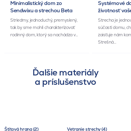
Minimalistický dom zo
Systémové do
Sendwixu a strechou Beta
životnosť vaš
Striedmy, jednoduchý, premyslený,
Strecha je jednou
tak by sme mohli charakterizovať
súčastí domu, ch
rodinný dom, ktorý sa nachádza v…
zaisťuje nám kom
Strešná…
Ďalšie materiály
a príslušenstvo
Štítová hrana (2)
Vetranie strechy (4)