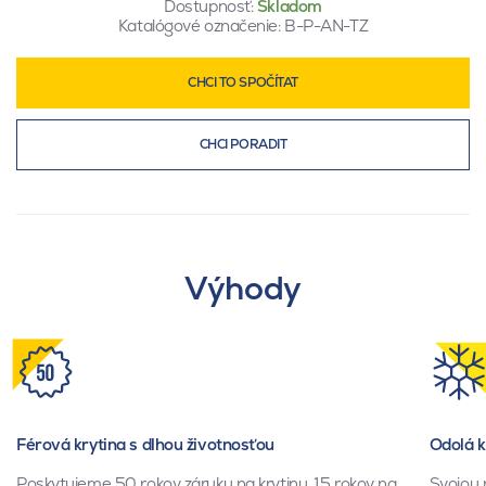
Dostupnosť:
Skladom
Katalógové označenie:
B-P-AN-TZ
CHCI TO SPOČÍTAT
CHCI PORADIT
Výhody
Férová krytina s dlhou životnosťou
Odolá 
Poskytujeme 50 rokov záruku na krytinu, 15 rokov na
Svojou 