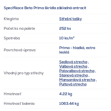
Specifikace Beta Prima škridla základná antracit
Ktegória
Střešní tašky
Počet ks na palete
252 ks
Spotreba
10 ks/m²
Prima - hladká, extra
Povrchová úprava
lesklá
Sedlová strecha
,
Valbová strecha
,
Polovalbová strecha
,
Vhodný pro typ střechy
Stanová strecha
,
Mansardová strecha
,
Pultová strecha
Hmotnosť
4.22 kg
Hmotnosť balenia
1063.44 kg