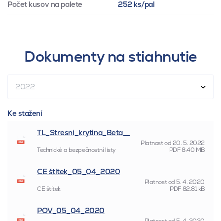
Počet kusov na palete
252 ks/pal
Dokumenty na stiahnutie
2022
Ke stažení
TL_Stresni_krytina_Beta__
Platnost od
20. 5. 2022
Technické a bezpečnostní listy
PDF
8.40 MB
CE štítek_05_04_2020
Platnost od
5. 4. 2020
CE štítek
PDF
82.81 kB
POV_05_04_2020