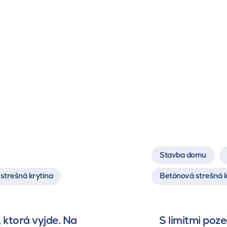
Stavba domu
strešná krytina
Betónová strešná k
 ktorá vyjde. Na
S limitmi poz