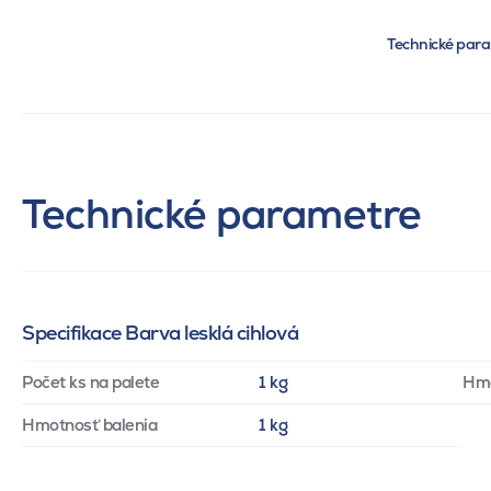
Technické par
Technické parametre
Specifikace Barva lesklá cihlová
Počet ks na palete
1 kg
Hm
Hmotnosť balenia
1 kg