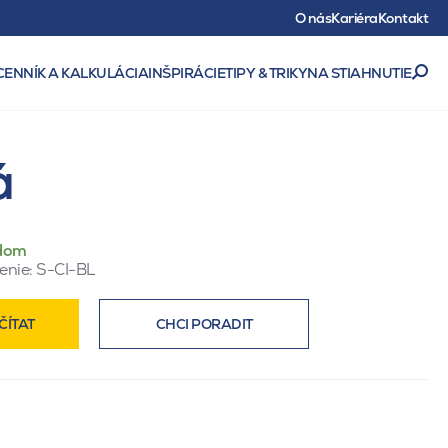
O nás
Kariéra
Kontakt
CENNÍK A KALKULÁCIA
INŠPIRÁCIE
TIPY & TRIKY
NA STIAHNUTIE
á
dom
enie:
S-CI-BL
ČÍTAT
CHCI PORADIT