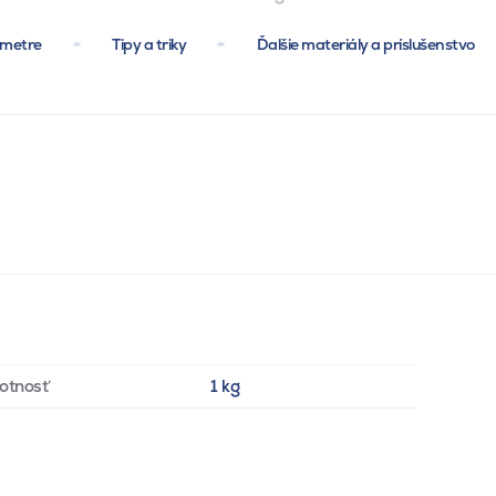
ametre
Tipy a triky
Ďalšie materiály a príslušenstvo
otnosť
1 kg