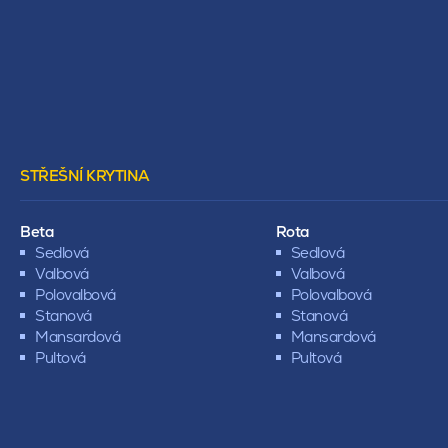
STŘEŠNÍ KRYTINA
Beta
Rota
Sedlová
Sedlová
Valbová
Valbová
Polovalbová
Polovalbová
Stanová
Stanová
Mansardová
Mansardová
Pultová
Pultová