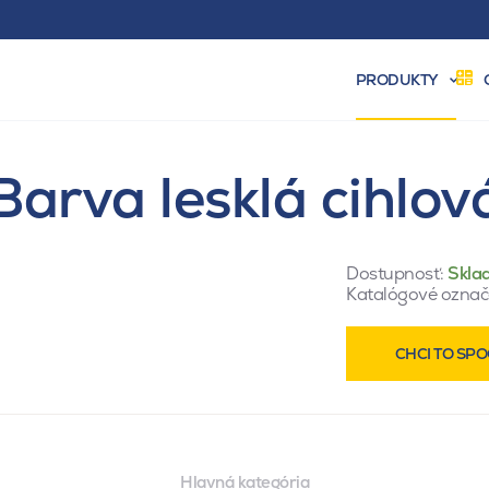
PRODUKTY
Barva lesklá cihlov
Dostupnosť:
Skla
Katalógové označ
CHCI TO SPO
Hlavná kategória