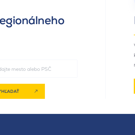
regionálneho
YHĽADAŤ