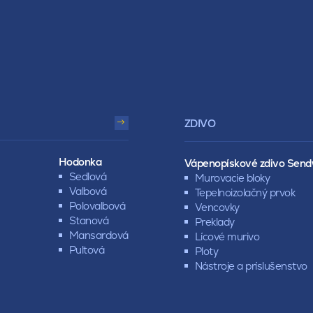
ZDIVO
Hodonka
Vápenopískové zdivo Send
Sedlová
Murovacie bloky
Valbová
Tepelnoizolačný prvok
Polovalbová
Vencovky
Stanová
Preklady
Mansardová
Lícové murivo
Pultová
Ploty
Nástroje a príslušenstvo