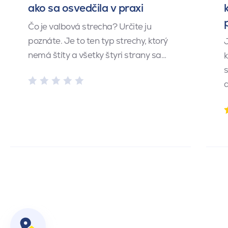
ako sa osvedčila v praxi
Čo je valbová strecha? Určite ju
poznáte. Je to ten typ strechy, ktorý
J
nemá štíty a všetky štyri strany sa…
k
s