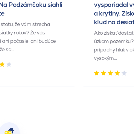
 Na Podzámčoku siahli
vysporiadal 
te
a krytiny. Získ
kľud na desia
istotu, že vám strecha
siatky rokov? Že vás
Ako získať dosta
 ani počasie, ani budúce
úzkom pozemku? 
 že sa…
prípadný hluk v o
vysokým…