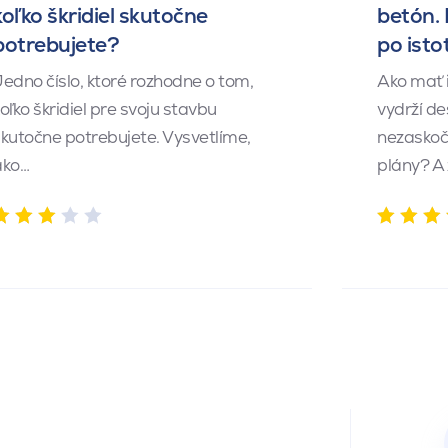
koľko škridiel skutočne
betón.
potrebujete?
po isto
edno číslo, ktoré rozhodne o tom,
Ako mať 
oľko škridiel pre svoju stavbu
vydrží de
kutočne potrebujete. Vysvetlíme,
nezaskočí
ako…
plány? A