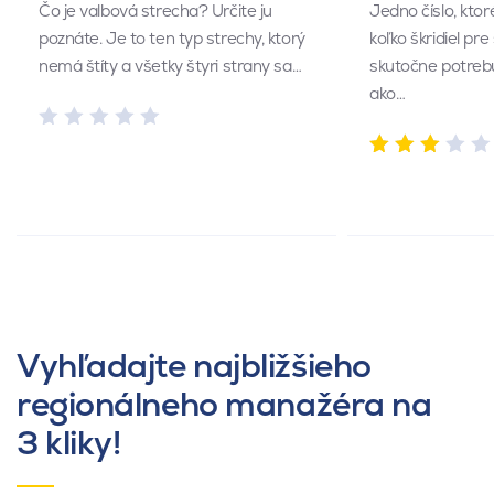
Čo je valbová strecha? Určite ju
Jedno číslo, kto
poznáte. Je to ten typ strechy, ktorý
koľko škridiel pr
nemá štíty a všetky štyri strany sa…
skutočne potrebu
ako…
Vyhľadajte najbližšieho
regionálneho manažéra na
3 kliky!