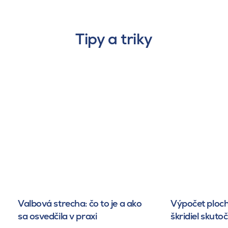
Tipy a triky
Valbová strecha: čo to je a ako
Výpočet ploch
sa osvedčila v praxi
škridiel skuto