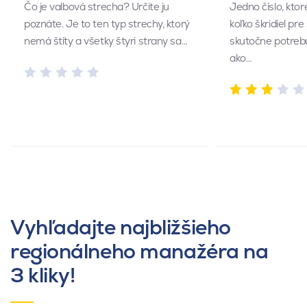
Čo je valbová strecha? Určite ju
Jedno číslo, kto
poznáte. Je to ten typ strechy, ktorý
koľko škridiel pr
nemá štíty a všetky štyri strany sa…
skutočne potrebu
ako…
Vyhľadajte najbližšieho
regionálneho manažéra na
3 kliky!