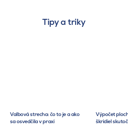
Tipy a triky
Valbová strecha: čo to je a ako
Výpočet ploch
sa osvedčila v praxi
škridiel skuto