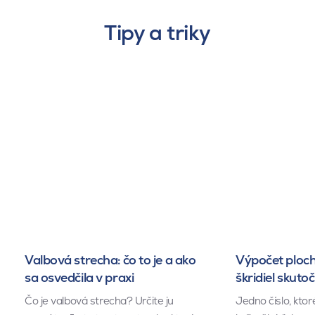
Tipy a triky
Valbová strecha: čo to je a ako
Výpočet ploch
sa osvedčila v praxi
škridiel skuto
Čo je valbová strecha? Určite ju
Jedno číslo, kto