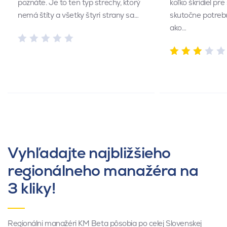
poznáte. Je to ten typ strechy, ktorý
koľko škridiel pr
nemá štíty a všetky štyri strany sa…
skutočne potrebu
ako…
Vyhľadajte najbližšieho
regionálneho manažéra na
3 kliky!
Regionálni manažéri KM Beta pôsobia po celej Slovenskej