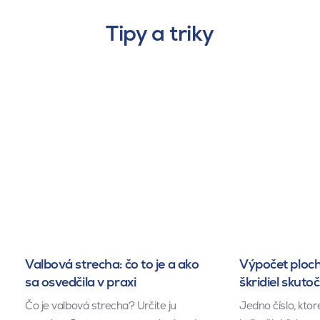
Tipy a triky
Valbová strecha: čo to je a ako
Výpočet ploch
sa osvedčila v praxi
škridiel skuto
Čo je valbová strecha? Určite ju
Jedno číslo, kto