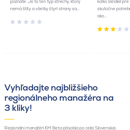
poznáte. Je to ten typ strechy, ktorý
koľko škridiel pr
nemá štíty a všetky štyri strany sa…
skutočne potrebu
ako…
Vyhľadajte najbližšieho
regionálneho manažéra na
3 kliky!
Regionálni manažéri KM Beta pôsobia po celej Slovenskej