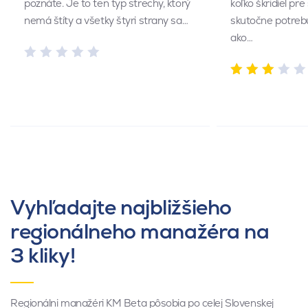
poznáte. Je to ten typ strechy, ktorý
koľko škridiel pr
nemá štíty a všetky štyri strany sa…
skutočne potrebu
ako…
Vyhľadajte najbližšieho
regionálneho manažéra na
3 kliky!
Regionálni manažéri KM Beta pôsobia po celej Slovenskej