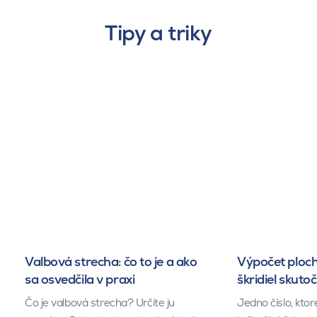
Tipy a triky
Valbová strecha: čo to je a ako
Výpočet ploch
sa osvedčila v praxi
škridiel skuto
Čo je valbová strecha? Určite ju
Jedno číslo, kto