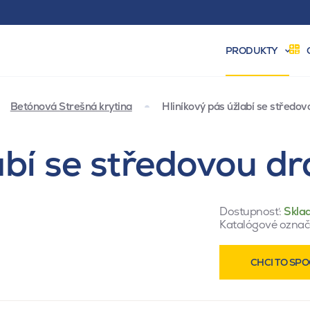
PRODUKTY
Betónová Strešná krytina
Hliníkový pás úžlabí se středo
abí se středovou d
Dostupnosť:
Skla
Katalógové označ
CHCI TO SPO