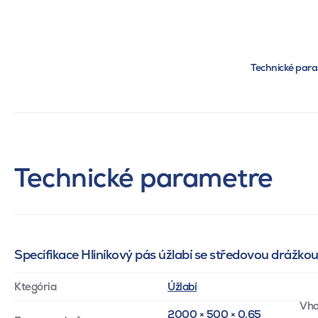
Technické par
Technické parametre
Specifikace Hliníkový pás úžlabí se středovou drážko
Ktegória
Úžlabí
Vho
2000 × 500 × 0.65