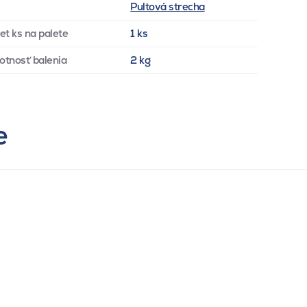
Pultová strecha
et ks na palete
1 ks
tnosť balenia
2 kg
e