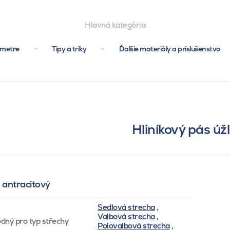
Hlavná kategória
ametre
Tipy a triky
Ďalšie materiály a príslušenstvo
Hliníkový pás úž
u antracitový
Sedlová strecha
,
Valbová strecha
,
dný pro typ střechy
Polovalbová strecha
,