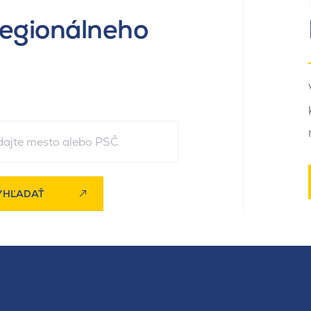
regionálneho
YHĽADAŤ