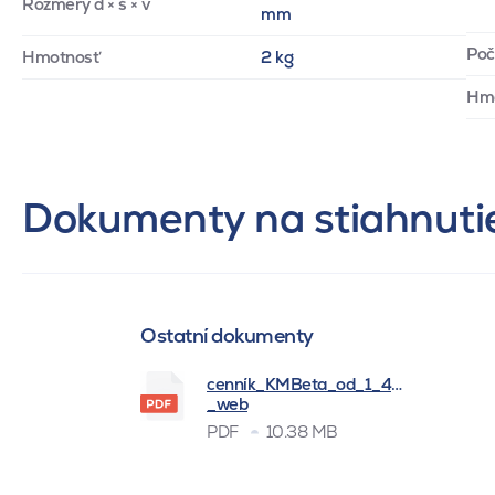
Rozmery d × š × v
mm
Poč
Hmotnosť
2 kg
Hmo
Dokumenty na stiahnuti
Ostatní dokumenty
cenník_KMBeta_od_1_4_2026
_web
PDF
10.38 MB