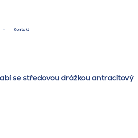
Kontakt
labí se středovou drážkou antracitový