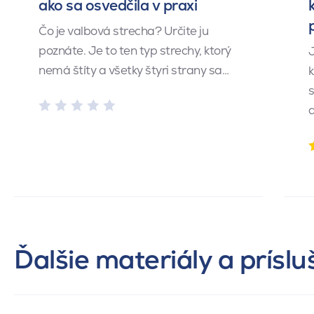
ako sa osvedčila v praxi
Čo je valbová strecha? Určite ju
poznáte. Je to ten typ strechy, ktorý
J
nemá štíty a všetky štyri strany sa…
k
s
Ďalšie materiály a prísl