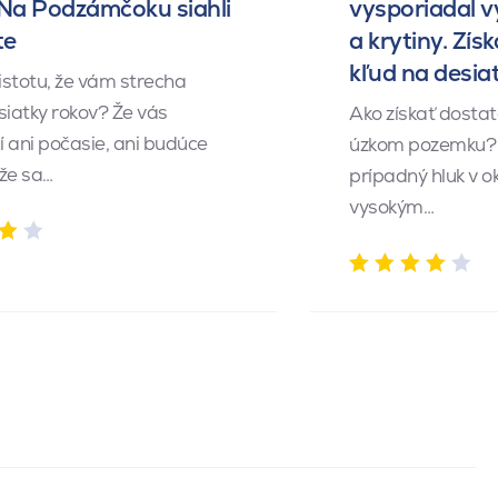
 Na Podzámčoku siahli
vysporiadal 
te
a krytiny. Získ
kľud na desia
istotu, že vám strecha
siatky rokov? Že vás
Ako získať dosta
 ani počasie, ani budúce
úzkom pozemku? 
 že sa…
prípadný hluk v o
vysokým…