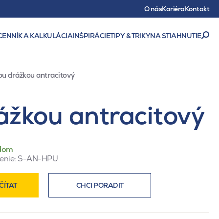
O nás
Kariéra
Kontakt
CENNÍK A KALKULÁCIA
INŠPIRÁCIE
TIPY & TRIKY
NA STIAHNUTIE
vou drážkou antracitový
rážkou antracitový
dom
enie:
S-AN-HPU
ČÍTAT
CHCI PORADIT