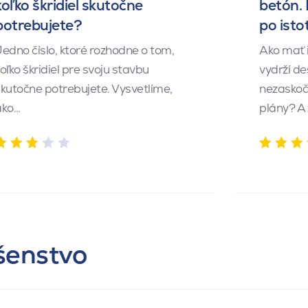
koľko škridiel skutočne
betón.
potrebujete?
po isto
edno číslo, ktoré rozhodne o tom,
Ako mať 
oľko škridiel pre svoju stavbu
vydrží de
kutočne potrebujete. Vysvetlíme,
nezaskočí
ako…
plány? A
ušenstvo