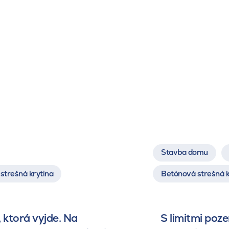
Stavba domu
strešná krytina
Betónová strešná k
 ktorá vyjde. Na
S limitmi poz