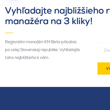
Vyhľadajte najbližšieho 
manažéra na 3 kliky!
Regionálni manažéri KM Beta pôsobia
po celej Slovenskej republike. Vyhľadajte
toho najbližšieho k vám.
V