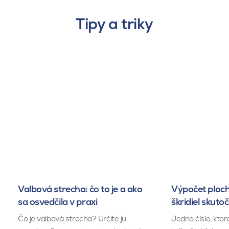
Tipy a triky
Valbová strecha: čo to je a ako
Výpočet ploch
sa osvedčila v praxi
škridiel skuto
Čo je valbová strecha? Určite ju
Jedno číslo, kto