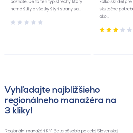
poznáte. Je to ten typ strechy, ktorý
koľko škridiel pr
nemá štíty a všetky štyri strany sa…
skutočne potrebu
ako…
Vyhľadajte najbližšieho
regionálneho manažéra na
3 kliky!
Regionálni manažéri KM Beta pôsobia po celej Slovenskej