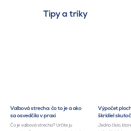
Tipy a triky
Valbová strecha: čo to je a ako
Výpočet ploch
sa osvedčila v praxi
škridiel skuto
Čo je valbová strecha? Určite ju
Jedno číslo, kto