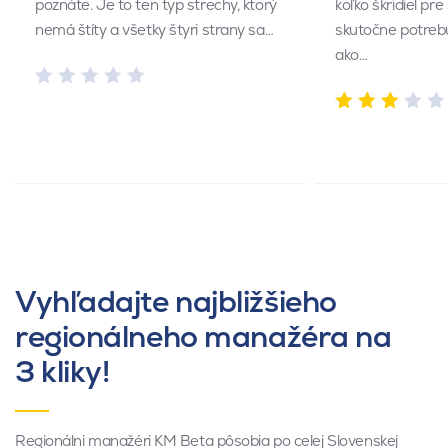
poznáte. Je to ten typ strechy, ktorý
koľko škridiel pr
nemá štíty a všetky štyri strany sa…
skutočne potrebu
ako…
Vyhľadajte najbližšieho
regionálneho manažéra na
3 kliky!
Regionálni manažéri KM Beta pôsobia po celej Slovenskej