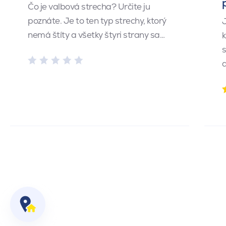
Čo je valbová strecha? Určite ju
poznáte. Je to ten typ strechy, ktorý
J
nemá štíty a všetky štyri strany sa…
k
s