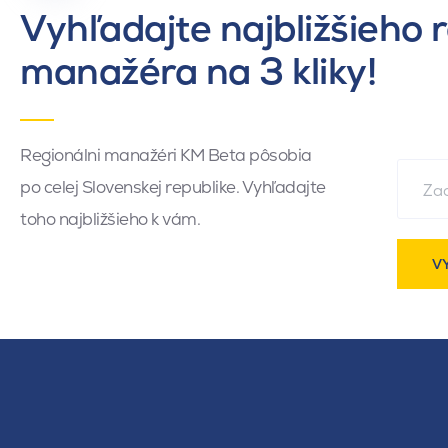
Vyhľadajte najbližšieho 
manažéra na 3 kliky!
Regionálni manažéri KM Beta pôsobia
po celej Slovenskej republike. Vyhľadajte
toho najbližšieho k vám.
V