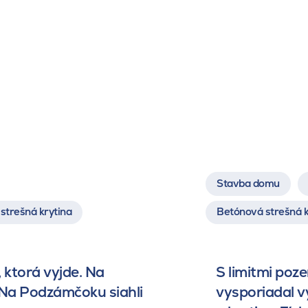
Stavba domu
strešná krytina
Betónová strešná k
 ktorá vyjde. Na
S limitmi poz
 Na Podzámčoku siahli
vysporiadal 