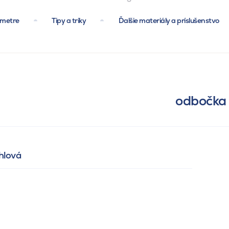
ametre
Tipy a triky
Ďalšie materiály a príslušenstvo
odbočka 
hlová