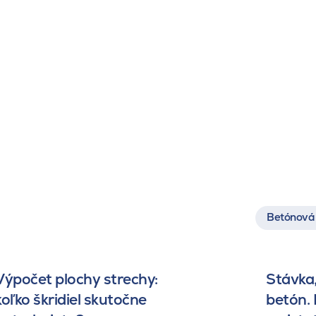
Betónová 
Výpočet plochy strechy:
Stávka,
koľko škridiel skutočne
betón.