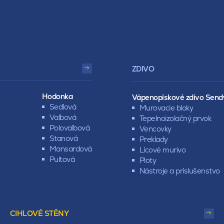
ZDIVO
Hodonka
Vápenopískové zdivo Send
Sedlová
Murovacie bloky
Valbová
Tepelnoizolačný prvok
Polovalbová
Vencovky
Stanová
Preklady
Mansardová
Lícové murivo
Pultová
Ploty
Nástroje a príslušenstvo
CIHLOVÉ STĚNY