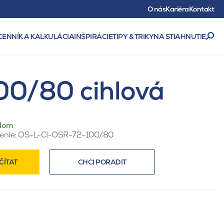
O nás
Kariéra
Kontakt
CENNÍK A KALKULÁCIA
INŠPIRÁCIE
TIPY & TRIKY
NA STIAHNUTIE
100/80 cihlová
dom
enie:
OS-L-CI-OSR-72-100/80
ČÍTAT
CHCI PORADIT