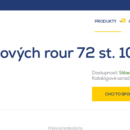
PRODUKTY
vých rour 72 st. 
Dostupnosť:
Skla
Katalógové označ
CHCI TO SPO
Hlavná kategória