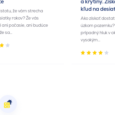
te
a krytiny. Získ
kľud na desia
istotu, že vám strecha
siatky rokov? Že vás
Ako získať dosta
 ani počasie, ani budúce
úzkom pozemku? 
 že sa…
prípadný hluk v o
vysokým…