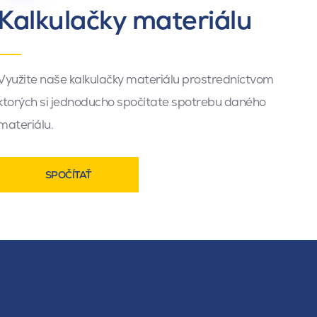
Kalkulačky materiálu
Využite naše kalkulačky materiálu prostredníctvom
ktorých si jednoducho spočítate spotrebu daného
materiálu.
SPOČÍTAŤ