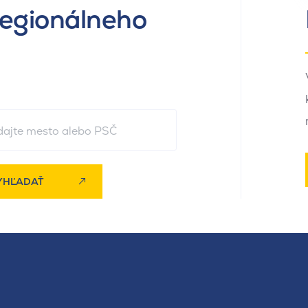
regionálneho
YHĽADAŤ