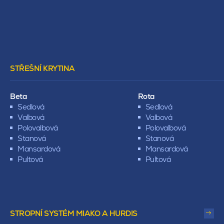
STŘEŠNÍ KRYTINA
Beta
Rota
Sedlová
Sedlová
Valbová
Valbová
Polovalbová
Polovalbová
Stanová
Stanová
Mansardová
Mansardová
Pultová
Pultová
STROPNÍ SYSTÉM MIAKO A HURDIS