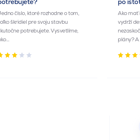
potrebujete?
po isto
edno číslo, ktoré rozhodne o tom,
Ako mať 
oľko škridiel pre svoju stavbu
vydrží de
kutočne potrebujete. Vysvetlíme,
nezaskočí
ako…
plány? A