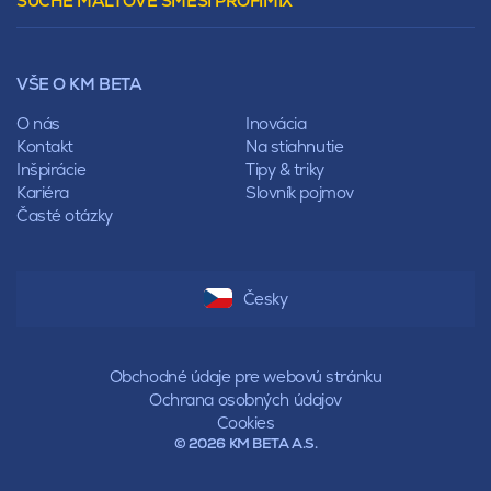
SUCHÉ MALTOVÉ SMĚSI PROFIMIX
Preklady
Mansardová
Lícové murivo
Pultová
Ploty
Rota
Nástroje a príslušenstvo
Sedlová
VŠE O KM BETA
Pálené zdivo Profiblok
Valbová
Nosné murivo
O nás
Inovácia
Polovalbová
Priečky
Kontakt
Na stiahnutie
Stanová
Vencovky
Inšpirácie
Tipy & triky
Mansardová
Preklady
Kariéra
Slovník pojmov
Pultová
Časté otázky
Hodonka
Sedlová
Valbová
Polovalbová
Česky
Stanová
Mansardová
Pultová
Obchodné údaje pre webovú stránku
Ochrana osobných údajov
Cookies
© 2026 KM BETA A.S.