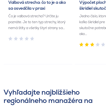
Valbová strecha: čo to je a ako
Výpočet ploch
sa osvedčila v praxi
škridiel skuto
Čo je valbová strecha? Určite ju
Jedno číslo, kto
poznáte. Je to ten typ strechy, ktorý
koľko škridiel pr
nemá štíty a všetky štyri strany sa…
skutočne potrebu
ako…
Vyhľadajte najbližšieho
regionálneho manažéra na