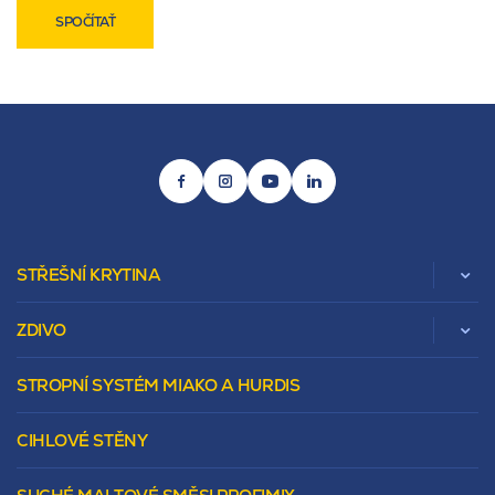
SPOČÍTAŤ
STŘEŠNÍ KRYTINA
ZDIVO
Zobrazit celou kategorii
STROPNÍ SYSTÉM MIAKO A HURDIS
Beta
Vápenopískové zdivo Sendwix
Sedlová
Murovacie bloky
Valbová
CIHLOVÉ STĚNY
Tepelnoizolačný prvok
Polovalbová
Vencovky
Stanová