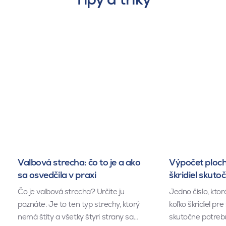
Valbová strecha: čo to je a ako
Výpočet ploch
sa osvedčila v praxi
škridiel skuto
Čo je valbová strecha? Určite ju
Jedno číslo, kto
poznáte. Je to ten typ strechy, ktorý
koľko škridiel pr
nemá štíty a všetky štyri strany sa…
skutočne potrebu