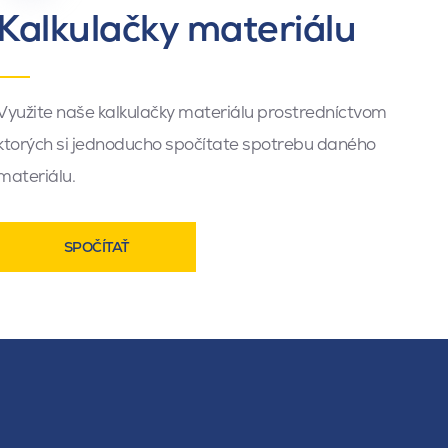
Kalkulačky materiálu
Využite naše kalkulačky materiálu prostredníctvom
ktorých si jednoducho spočítate spotrebu daného
materiálu.
SPOČÍTAŤ