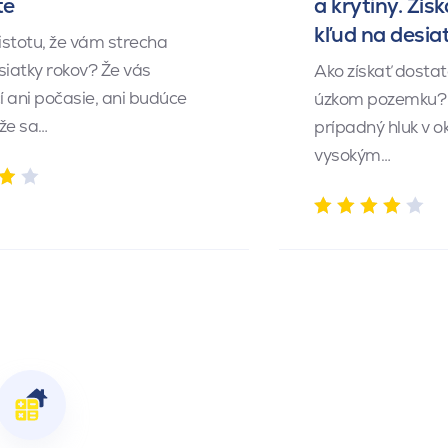
te
a krytiny. Získ
kľud na desia
istotu, že vám strecha
siatky rokov? Že vás
Ako získať dosta
 ani počasie, ani budúce
úzkom pozemku? 
 že sa…
prípadný hluk v o
vysokým…