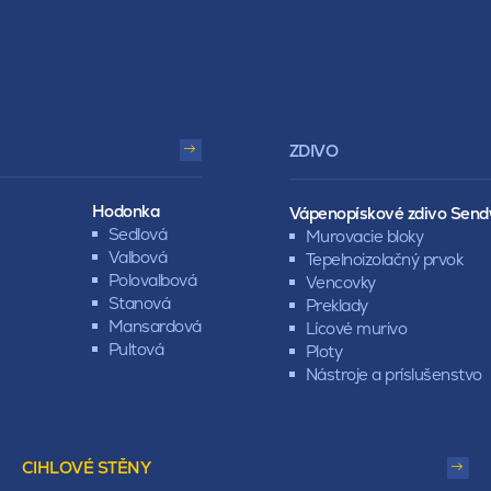
ZDIVO
Hodonka
Vápenopískové zdivo Send
Sedlová
Murovacie bloky
Valbová
Tepelnoizolačný prvok
Polovalbová
Vencovky
Stanová
Preklady
Mansardová
Lícové murivo
Pultová
Ploty
Nástroje a príslušenstvo
CIHLOVÉ STĚNY