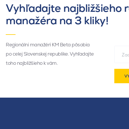
Vyhľadajte najbližšieho 
manažéra na 3 kliky!
Regionálni manažéri KM Beta pôsobia
po celej Slovenskej republike. Vyhľadajte
toho najbližšieho k vám.
V