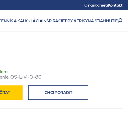
O nás
Kariéra
Kontakt
CENNÍK A KALKULÁCIA
INŠPIRÁCIE
TIPY & TRIKY
NA STIAHNUTIE
dom
enie:
OS-L-VI-O-80
ČÍTAT
CHCI PORADIT