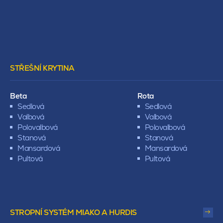
STŘEŠNÍ KRYTINA
Beta
Rota
Sedlová
Sedlová
Valbová
Valbová
Polovalbová
Polovalbová
Stanová
Stanová
Mansardová
Mansardová
Pultová
Pultová
STROPNÍ SYSTÉM MIAKO A HURDIS