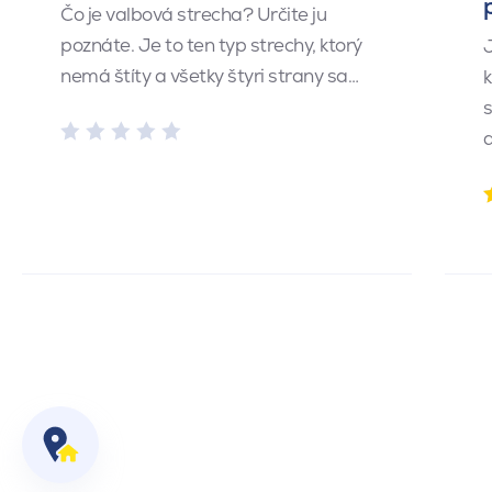
Čo je valbová strecha? Určite ju
poznáte. Je to ten typ strechy, ktorý
J
nemá štíty a všetky štyri strany sa…
k
s