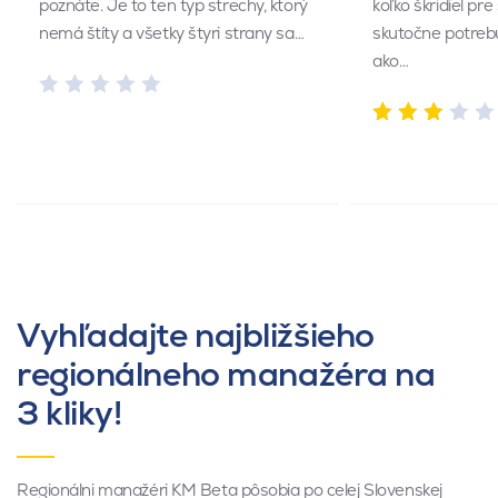
poznáte. Je to ten typ strechy, ktorý
koľko škridiel pr
nemá štíty a všetky štyri strany sa…
skutočne potrebu
ako…
Vyhľadajte najbližšieho
regionálneho manažéra na
3 kliky!
Regionálni manažéri KM Beta pôsobia po celej Slovenskej