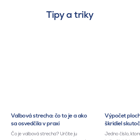
Tipy a triky
Valbová strecha: čo to je a ako
Výpočet ploch
sa osvedčila v praxi
škridiel skuto
Čo je valbová strecha? Určite ju
Jedno číslo, kto