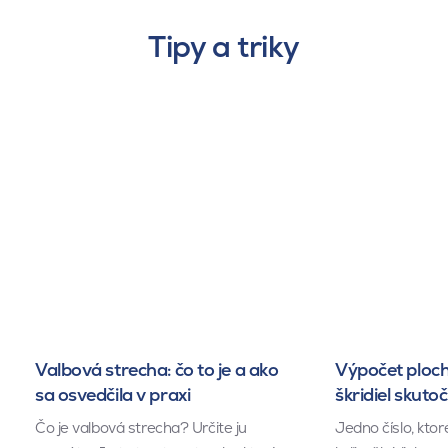
Tipy a triky
Valbová strecha: čo to je a ako
Výpočet ploch
sa osvedčila v praxi
škridiel skuto
Čo je valbová strecha? Určite ju
Jedno číslo, kto