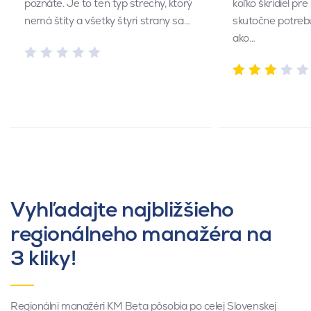
poznáte. Je to ten typ strechy, ktorý
koľko škridiel pr
nemá štíty a všetky štyri strany sa…
skutočne potrebu
ako…
Vyhľadajte najbližšieho
regionálneho manažéra na
3 kliky!
Regionálni manažéri KM Beta pôsobia po celej Slovenskej