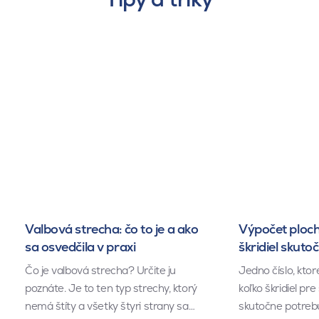
Valbová strecha: čo to je a ako
Výpočet ploch
sa osvedčila v praxi
škridiel skuto
Čo je valbová strecha? Určite ju
Jedno číslo, kto
poznáte. Je to ten typ strechy, ktorý
koľko škridiel pr
nemá štíty a všetky štyri strany sa…
skutočne potrebu