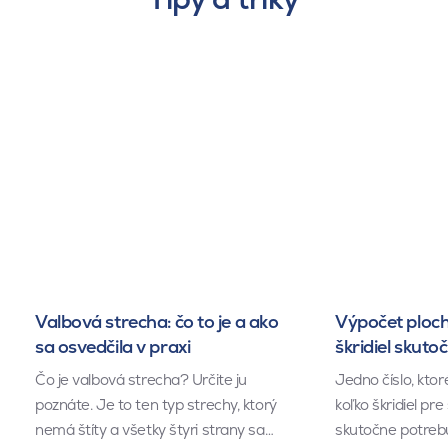
Valbová strecha: čo to je a ako
Výpočet ploch
sa osvedčila v praxi
škridiel skuto
Čo je valbová strecha? Určite ju
Jedno číslo, kto
poznáte. Je to ten typ strechy, ktorý
koľko škridiel pr
nemá štíty a všetky štyri strany sa…
skutočne potrebu