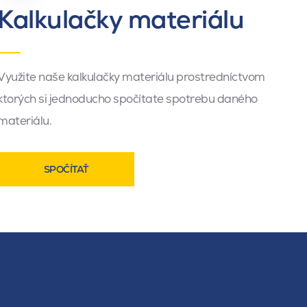
Kalkulačky materiálu
Využite naše kalkulačky materiálu prostredníctvom
ktorých si jednoducho spočítate spotrebu daného
materiálu.
SPOČÍTAŤ