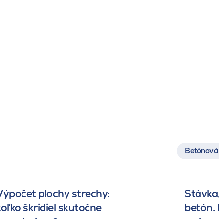
Betónová 
Výpočet plochy strechy:
Stávka,
koľko škridiel skutočne
betón.