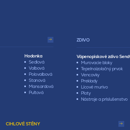
ZDIVO
Hodonka
Vápenopískové zdivo Send
Sedlová
Murovacie bloky
Valbová
Tepelnoizolačný prvok
Polovalbová
Vencovky
Stanová
Preklady
Mansardová
Lícové murivo
Pultová
Ploty
Nástroje a príslušenstvo
CIHLOVÉ STĚNY