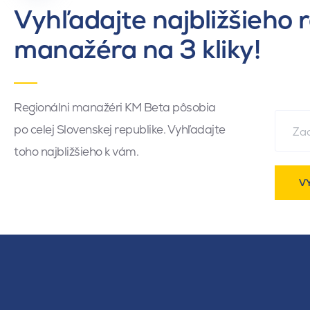
Vyhľadajte najbližšieho 
manažéra na 3 kliky!
Regionálni manažéri KM Beta pôsobia
po celej Slovenskej republike. Vyhľadajte
toho najbližšieho k vám.
V