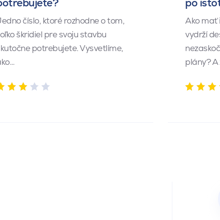
potrebujete?
po isto
edno číslo, ktoré rozhodne o tom,
Ako mať 
oľko škridiel pre svoju stavbu
vydrží de
kutočne potrebujete. Vysvetlíme,
nezaskočí
ako…
plány? A