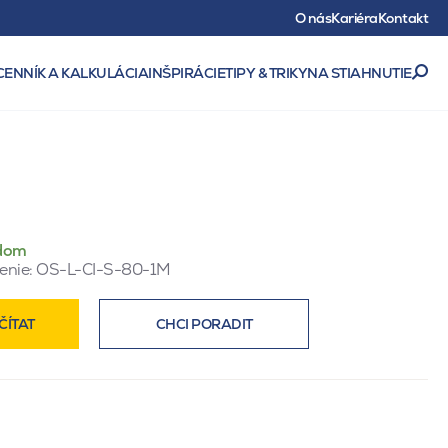
O nás
Kariéra
Kontakt
CENNÍK A KALKULÁCIA
INŠPIRÁCIE
TIPY & TRIKY
NA STIAHNUTIE
m
dom
enie:
OS-L-CI-S-80-1M
ČÍTAT
CHCI PORADIT