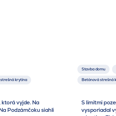
Stavba domu
strešná krytina
Betónová strešná k
 ktorá vyjde. Na
S limitmi poz
 Na Podzámčoku siahli
vysporiadal 