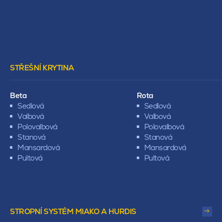
STŘEŠNÍ KRYTINA
Beta
Rota
Sedlová
Sedlová
Valbová
Valbová
Polovalbová
Polovalbová
Stanová
Stanová
Mansardová
Mansardová
Pultová
Pultová
STROPNÍ SYSTÉM MIAKO A HURDIS