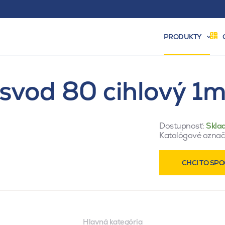
PRODUKTY
svod 80 cihlový 1
Dostupnosť:
Skla
Katalógové označ
CHCI TO SPO
Hlavná kategória