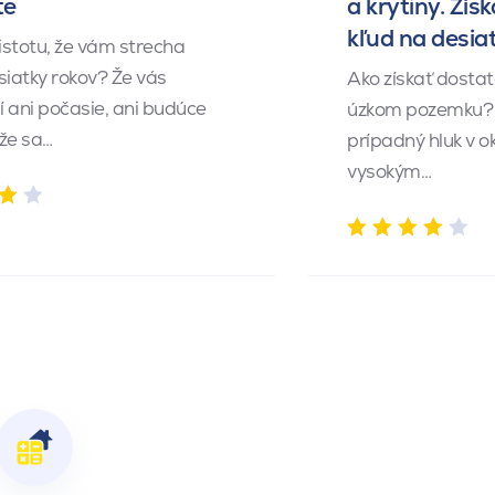
te
a krytiny. Získ
kľud na desia
istotu, že vám strecha
siatky rokov? Že vás
Ako získať dosta
 ani počasie, ani budúce
úzkom pozemku? 
 že sa…
prípadný hluk v o
vysokým…