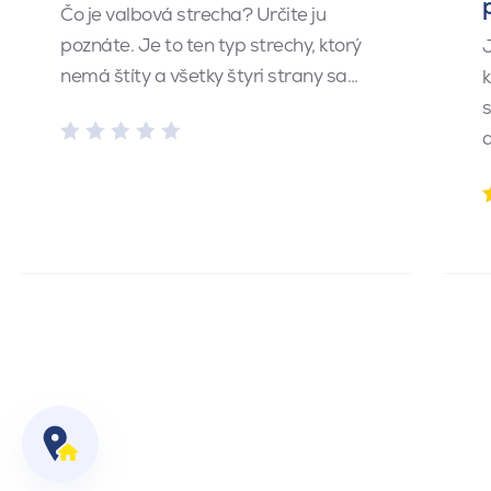
Čo je valbová strecha? Určite ju
poznáte. Je to ten typ strechy, ktorý
J
nemá štíty a všetky štyri strany sa…
k
s