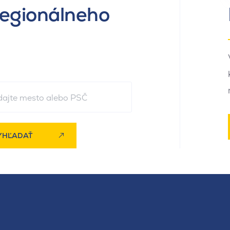
regionálneho
YHĽADAŤ