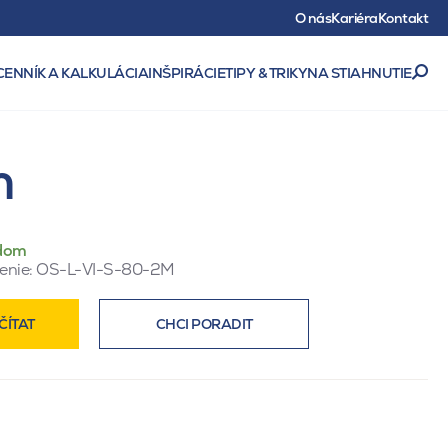
O nás
Kariéra
Kontakt
CENNÍK A KALKULÁCIA
INŠPIRÁCIE
TIPY & TRIKY
NA STIAHNUTIE
m
dom
enie:
OS-L-VI-S-80-2M
ČÍTAT
CHCI PORADIT