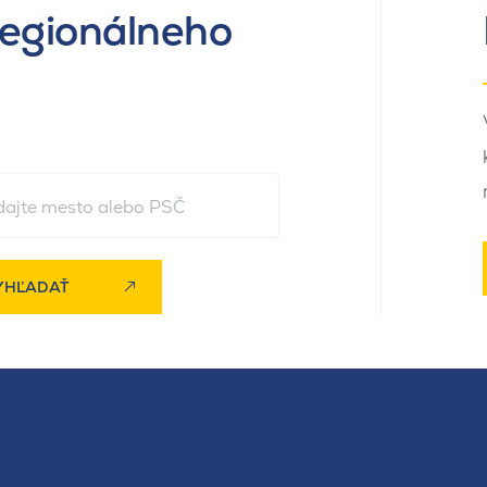
regionálneho
YHĽADAŤ