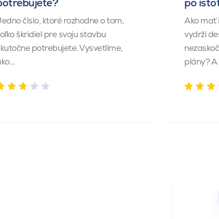
potrebujete?
po isto
edno číslo, ktoré rozhodne o tom,
Ako mať 
oľko škridiel pre svoju stavbu
vydrží de
kutočne potrebujete. Vysvetlíme,
nezaskočí
ako…
plány? A