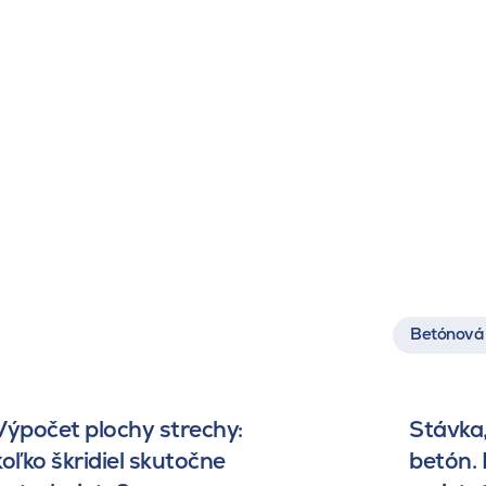
Betónová 
Výpočet plochy strechy:
Stávka,
koľko škridiel skutočne
betón.