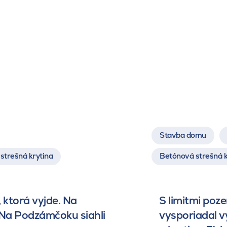
Stavba domu
strešná krytina
Betónová strešná k
 ktorá vyjde. Na
S limitmi poz
 Na Podzámčoku siahli
vysporiadal 