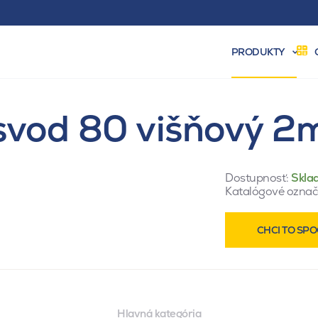
PRODUKTY
svod 80 višňový 2
Dostupnosť:
Skla
Katalógové označ
CHCI TO SPO
Hlavná kategória