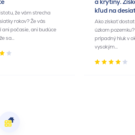
te
a krytiny. Získ
kľud na desia
istotu, že vám strecha
siatky rokov? Že vás
Ako získať dosta
 ani počasie, ani budúce
úzkom pozemku? 
 že sa…
prípadný hluk v o
vysokým…