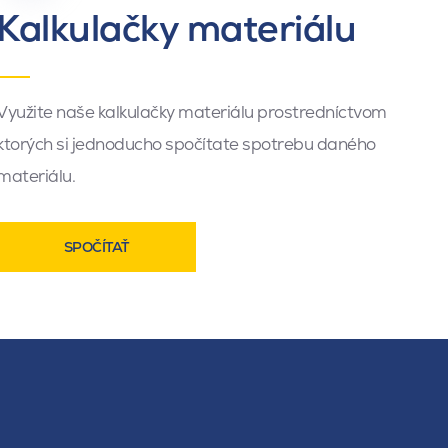
Kalkulačky materiálu
Využite naše kalkulačky materiálu prostredníctvom
ktorých si jednoducho spočítate spotrebu daného
materiálu.
SPOČÍTAŤ