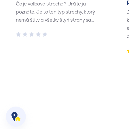
Čo je valbová strecha? Určite ju
poznáte. Je to ten typ strechy, ktorý
J
nemá štíty a všetky štyri strany sa…
k
s