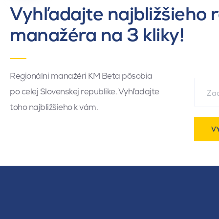
Vyhľadajte najbližšieho 
manažéra na 3 kliky!
Regionálni manažéri KM Beta pôsobia
po celej Slovenskej republike. Vyhľadajte
toho najbližšieho k vám.
V