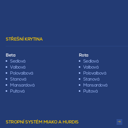
STŘEŠNÍ KRYTINA
Beta
Rota
Sedlová
Sedlová
Valbová
Valbová
Polovalbová
Polovalbová
Stanová
Stanová
Mansardová
Mansardová
Pultová
Pultová
STROPNÍ SYSTÉM MIAKO A HURDIS