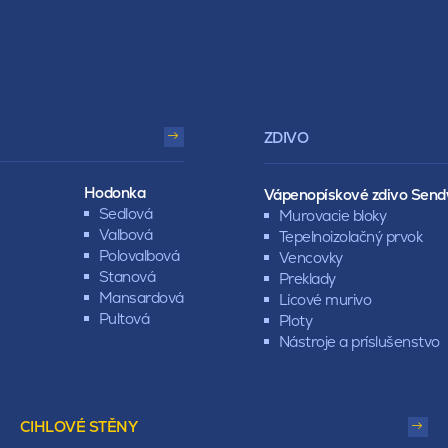
ZDIVO
Hodonka
Vápenopískové zdivo Send
Sedlová
Murovacie bloky
Valbová
Tepelnoizolačný prvok
Polovalbová
Vencovky
Stanová
Preklady
Mansardová
Lícové murivo
Pultová
Ploty
Nástroje a príslušenstvo
CIHLOVÉ STĚNY